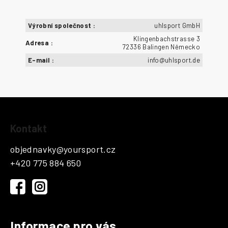
Výrobní společnost
:
uhlsport GmbH
Klingenbachstrasse 3
Adresa
:
72336 Balingen Německo
E-mail
:
info@uhlsport.de
Z
Kontakt
á
p
objednavky
@
yoursport.cz
a
+420 775 884 650
t
í
Informace pro vás