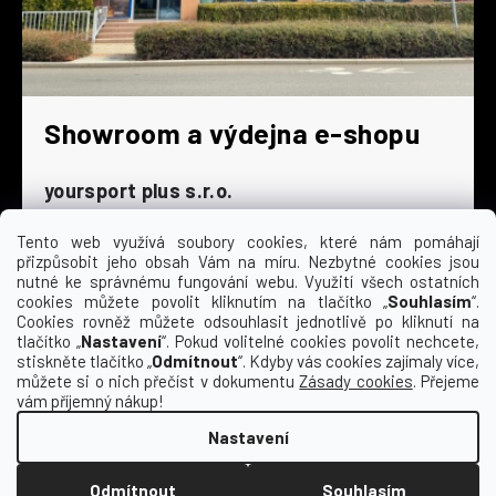
Showroom a výdejna e-shopu
yoursport plus s.r.o.
Dyjská 845/4
196 00 Praha 9 - Čakovice
Tento web využívá soubory cookies, které nám pomáhají
přizpůsobit jeho obsah Vám na míru. Nezbytné cookies jsou
Po - Čt
9:00 - 16:30
nutné ke správnému fungování webu. Využití všech ostatních
cookies můžete povolit kliknutím na tlačítko „
Souhlasím
“.
Pá
9:00 - 15:30
Cookies rovněž můžete odsouhlasit jednotlivě po kliknutí na
So
zavřeno
tlačítko „
Nastavení
“. Pokud volitelné cookies povolit nechcete,
Ne
zavřeno
stiskněte tlačítko „
Odmítnout
“. Kdyby vás cookies zajímaly více,
můžete si o nich přečíst v dokumentu
Zásady cookies
. Přejeme
vám příjemný nákup!
Nastavení
Vytvořil Shoptet
Odmítnout
Souhlasím