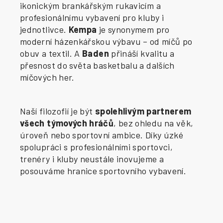
ikonickým brankářským rukavicím a
profesionálnímu vybavení pro kluby i
jednotlivce.
Kempa
je synonymem pro
moderní házenkářskou výbavu – od míčů po
obuv a textil. A
Baden
přináší kvalitu a
přesnost do světa basketbalu a dalších
míčových her.
Naší filozofií je být
spolehlivým partnerem
všech týmových hráčů
, bez ohledu na věk,
úroveň nebo sportovní ambice. Díky úzké
spolupráci s profesionálními sportovci,
trenéry i kluby neustále inovujeme a
posouváme hranice sportovního vybavení.