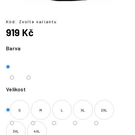
a
j
í
Kód:
Zvolte variantu
919 Kč
t
?
Měrná
cena:
Barva
HLEDAT
Velikost
S
M
L
XL
2XL
3XL
4XL