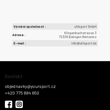
Výrobní společnost
:
uhlsport GmbH
Klingenbachstrasse 3
Adresa
:
72336 Balingen Německo
E-mail
:
info@uhlsport.de
Z
Kontakt
á
p
objednavky
@
yoursport.cz
a
+420 775 884 650
t
í