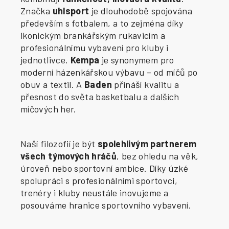
Značka
uhlsport
je dlouhodobě spojována
především s fotbalem, a to zejména díky
ikonickým brankářským rukavicím a
profesionálnímu vybavení pro kluby i
jednotlivce.
Kempa
je synonymem pro
moderní házenkářskou výbavu – od míčů po
obuv a textil. A
Baden
přináší kvalitu a
přesnost do světa basketbalu a dalších
míčových her.
Naší filozofií je být
spolehlivým partnerem
všech týmových hráčů
, bez ohledu na věk,
úroveň nebo sportovní ambice. Díky úzké
spolupráci s profesionálními sportovci,
trenéry i kluby neustále inovujeme a
posouváme hranice sportovního vybavení.