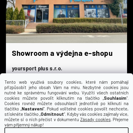
Showroom a výdejna e-shopu
yoursport plus s.r.o.
Dyjská 845/4
196 00 Praha 9 - Čakovice
Tento web využívá soubory cookies, které nám pomáhají
přizpůsobit jeho obsah Vám na míru. Nezbytné cookies jsou
Po - Čt
9:00 - 16:30
nutné ke správnému fungování webu. Využití všech ostatních
cookies můžete povolit kliknutím na tlačítko „
Souhlasím
“.
Pá
9:00 - 15:30
Cookies rovněž můžete odsouhlasit jednotlivě po kliknutí na
So
zavřeno
tlačítko „
Nastavení
“. Pokud volitelné cookies povolit nechcete,
Ne
zavřeno
stiskněte tlačítko „
Odmítnout
“. Kdyby vás cookies zajímaly více,
můžete si o nich přečíst v dokumentu
Zásady cookies
. Přejeme
vám příjemný nákup!