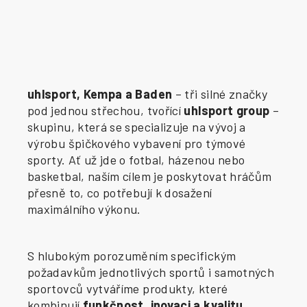
uhlsport, Kempa a Baden
– tři silné značky
pod jednou střechou, tvořící
uhlsport group
–
skupinu, která se specializuje na vývoj a
výrobu špičkového vybavení pro týmové
sporty. Ať už jde o fotbal, házenou nebo
basketbal, naším cílem je poskytovat hráčům
přesně to, co potřebují k dosažení
maximálního výkonu.
S hlubokým porozuměním specifickým
požadavkům jednotlivých sportů i samotných
sportovců vytváříme produkty, které
kombinují
funkčnost, inovaci a kvalitu
.