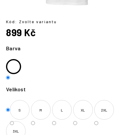
a
j
í
Kód:
Zvolte variantu
899 Kč
t
?
Měrná
cena:
Barva
HLEDAT
Velikost
S
M
L
XL
2XL
3XL