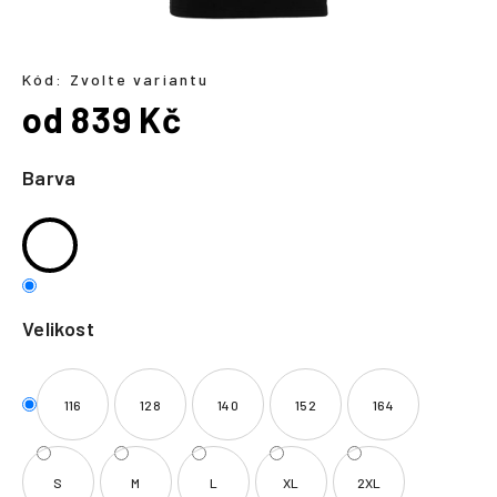
a
j
í
Kód:
Zvolte variantu
od
839 Kč
t
?
Měrná
cena:
Barva
HLEDAT
Velikost
116
128
140
152
164
S
M
L
XL
2XL