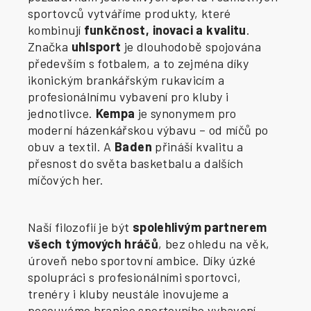
sportovců vytváříme produkty, které
kombinují
funkčnost, inovaci a kvalitu
.
Značka
uhlsport
je dlouhodobě spojována
především s fotbalem, a to zejména díky
ikonickým brankářským rukavicím a
profesionálnímu vybavení pro kluby i
jednotlivce.
Kempa
je synonymem pro
moderní házenkářskou výbavu – od míčů po
obuv a textil. A
Baden
přináší kvalitu a
přesnost do světa basketbalu a dalších
míčových her.
Naší filozofií je být
spolehlivým partnerem
všech týmových hráčů
, bez ohledu na věk,
úroveň nebo sportovní ambice. Díky úzké
spolupráci s profesionálními sportovci,
trenéry i kluby neustále inovujeme a
posouváme hranice sportovního vybavení.