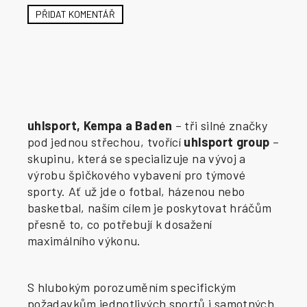
PŘIDAT KOMENTÁŘ
uhlsport, Kempa a Baden
– tři silné značky
pod jednou střechou, tvořící
uhlsport group
–
skupinu, která se specializuje na vývoj a
výrobu špičkového vybavení pro týmové
sporty. Ať už jde o fotbal, házenou nebo
basketbal, naším cílem je poskytovat hráčům
přesně to, co potřebují k dosažení
maximálního výkonu.
S hlubokým porozuměním specifickým
požadavkům jednotlivých sportů i samotných