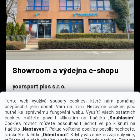
Showroom a výdejna e-shopu
yoursport plus s.r.o.
Dyjská 845/4
196 00 Praha 9 - Čakovice
Tento web využívá soubory cookies, které nám pomáhají
přizpůsobit jeho obsah Vám na míru. Nezbytné cookies jsou
Po - Čt
9:00 - 16:30
nutné ke správnému fungování webu. Využití všech ostatních
cookies můžete povolit kliknutím na tlačítko „
Souhlasím
“.
Pá
9:00 - 15:30
Cookies rovněž můžete odsouhlasit jednotlivě po kliknutí na
So
zavřeno
tlačítko „
Nastavení
“. Pokud volitelné cookies povolit nechcete,
Ne
zavřeno
stiskněte tlačítko „
Odmítnout
“. Kdyby vás cookies zajímaly více,