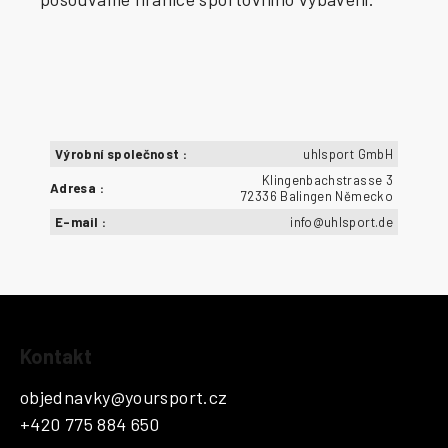
Výrobní společnost
:
uhlsport GmbH
Klingenbachstrasse 3
Adresa
:
72336 Balingen Německo
E-mail
:
info@uhlsport.de
Z
Kontakt
á
p
objednavky
@
yoursport.cz
a
+420 775 884 650
t