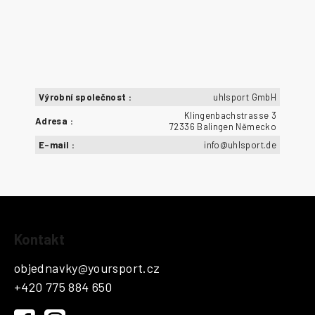
Výrobní společnost
:
uhlsport GmbH
Klingenbachstrasse 3
Adresa
:
72336 Balingen Německo
E-mail
:
info@uhlsport.de
Z
Kontakt
á
p
objednavky
@
yoursport.cz
a
+420 775 884 650
t