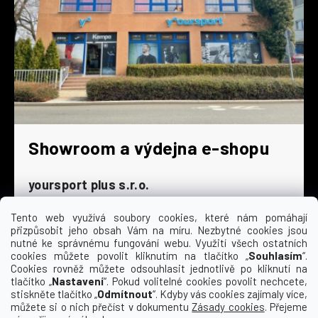
Showroom a výdejna e-shopu
yoursport plus s.r.o.
Dyjská 845/4
196 00 Praha 9 - Čakovice
Tento web využívá soubory cookies, které nám pomáhají
přizpůsobit jeho obsah Vám na míru. Nezbytné cookies jsou
Po - Čt
9:00 - 16:30
nutné ke správnému fungování webu. Využití všech ostatních
cookies můžete povolit kliknutím na tlačítko „
Souhlasím
“.
Pá
9:00 - 15:30
Cookies rovněž můžete odsouhlasit jednotlivě po kliknutí na
So
zavřeno
tlačítko „
Nastavení
“. Pokud volitelné cookies povolit nechcete,
Ne
zavřeno
stiskněte tlačítko „
Odmítnout
“. Kdyby vás cookies zajímaly více,
můžete si o nich přečíst v dokumentu
Zásady cookies
. Přejeme