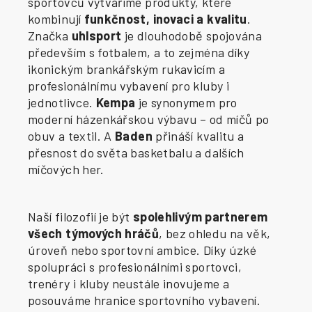
sportovců vytváříme produkty, které
kombinují
funkčnost, inovaci a kvalitu
.
Značka
uhlsport
je dlouhodobě spojována
především s fotbalem, a to zejména díky
ikonickým brankářským rukavicím a
profesionálnímu vybavení pro kluby i
jednotlivce.
Kempa
je synonymem pro
moderní házenkářskou výbavu – od míčů po
obuv a textil. A
Baden
přináší kvalitu a
přesnost do světa basketbalu a dalších
míčových her.
Naší filozofií je být
spolehlivým partnerem
všech týmových hráčů
, bez ohledu na věk,
úroveň nebo sportovní ambice. Díky úzké
spolupráci s profesionálními sportovci,
trenéry i kluby neustále inovujeme a
posouváme hranice sportovního vybavení.