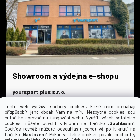
Showroom a výdejna e-shopu
yoursport plus s.r.o.
Dyjská 845/4
196 00 Praha 9 - Čakovice
Tento web využívá soubory cookies, které nám pomáhají
přizpůsobit jeho obsah Vám na míru. Nezbytné cookies jsou
Po - Čt
9:00 - 16:30
nutné ke správnému fungování webu. Využití všech ostatních
cookies můžete povolit kliknutím na tlačítko „
Souhlasím
“.
Pá
9:00 - 15:30
Cookies rovněž můžete odsouhlasit jednotlivě po kliknutí na
So
zavřeno
tlačítko „
Nastavení
“. Pokud volitelné cookies povolit nechcete,
Ne
zavřeno