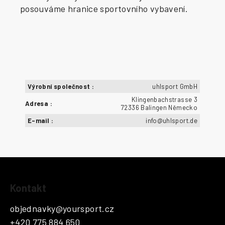
posouváme hranice sportovního vybavení.
Výrobní společnost
:
uhlsport GmbH
Klingenbachstrasse 3
Adresa
:
72336 Balingen Německo
E-mail
:
info@uhlsport.de
Z
Kontakt
á
p
objednavky
@
yoursport.cz
a
+420 775 884 650