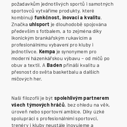
požadavkům jednotlivých sportů i samotných
sportovců vytváříme produkty, které
kombinují
funkčnost, inovaci a kvalitu
.
Značka
uhlsport
je dlouhodobě spojována
především s fotbalem, a to zejména díky
ikonickým brankářským rukavicím a
profesionálnímu vybavení pro kluby i
jednotlivce.
Kempa
je synonymem pro
moderní házenkářskou výbavu – od míčů po
obuv a textil. A
Baden
přináší kvalitu a
přesnost do světa basketbalu a dalších
míčových her.
Naší filozofií je být
spolehlivým partnerem
všech týmových hráčů
, bez ohledu na věk,
úroveň nebo sportovní ambice. Díky úzké
spolupráci s profesionálními sportovci,
trenéry i kluby neustále inovujeme a