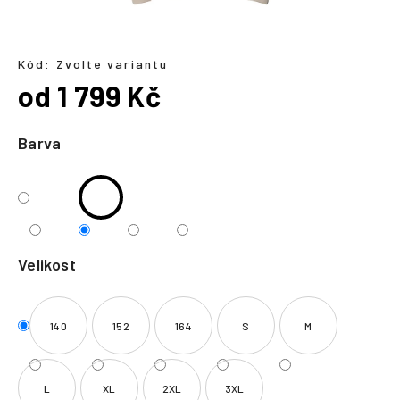
a
j
í
Kód:
Zvolte variantu
od
1 799 Kč
t
?
Měrná
cena:
Barva
HLEDAT
Velikost
140
152
164
S
M
L
XL
2XL
3XL