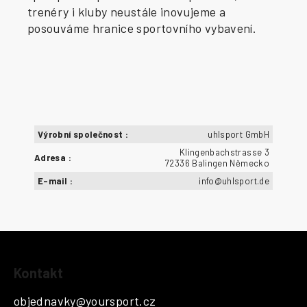
trenéry i kluby neustále inovujeme a
posouváme hranice sportovního vybavení.
Výrobní společnost
:
uhlsport GmbH
Klingenbachstrasse 3
Adresa
:
72336 Balingen Německo
E-mail
:
info@uhlsport.de
Z
Kontakt
á
p
objednavky
@
yoursport.cz