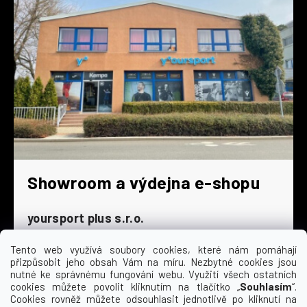
Showroom a výdejna e-shopu
yoursport plus s.r.o.
Dyjská 845/4
196 00 Praha 9 - Čakovice
Tento web využívá soubory cookies, které nám pomáhají
přizpůsobit jeho obsah Vám na míru. Nezbytné cookies jsou
Po - Čt
9:00 - 16:30
nutné ke správnému fungování webu. Využití všech ostatních
cookies můžete povolit kliknutím na tlačítko „
Souhlasím
“.
Pá
9:00 - 15:30
Cookies rovněž můžete odsouhlasit jednotlivě po kliknutí na
So
zavřeno