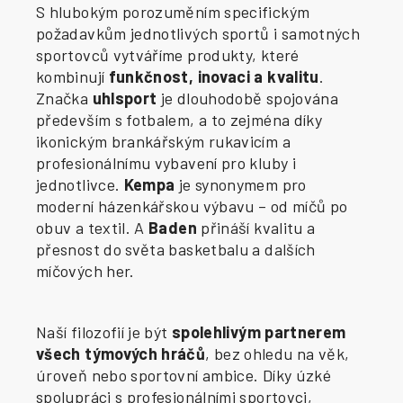
S hlubokým porozuměním specifickým
požadavkům jednotlivých sportů i samotných
sportovců vytváříme produkty, které
kombinují
funkčnost, inovaci a kvalitu
.
Značka
uhlsport
je dlouhodobě spojována
především s fotbalem, a to zejména díky
ikonickým brankářským rukavicím a
profesionálnímu vybavení pro kluby i
jednotlivce.
Kempa
je synonymem pro
moderní házenkářskou výbavu – od míčů po
obuv a textil. A
Baden
přináší kvalitu a
přesnost do světa basketbalu a dalších
míčových her.
Naší filozofií je být
spolehlivým partnerem
všech týmových hráčů
, bez ohledu na věk,
úroveň nebo sportovní ambice. Díky úzké
spolupráci s profesionálními sportovci,