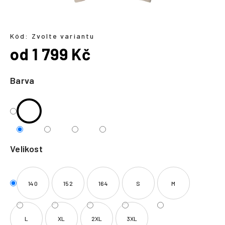
a
j
í
Kód:
Zvolte variantu
od
1 799 Kč
t
?
Měrná
cena:
Barva
HLEDAT
Velikost
140
152
164
S
M
L
XL
2XL
3XL