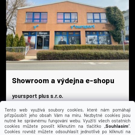
Showroom a výdejna e-shopu
yoursport plus s.r.o.
Dyjská 845/4
196 00 Praha 9 - Čakovice
Tento web využívá soubory cookies, které nám pomáhají
přizpůsobit jeho obsah Vám na míru. Nezbytné cookies jsou
Po - Čt
9:00 - 16:30
nutné ke správnému fungování webu. Využití všech ostatních
cookies můžete povolit kliknutím na tlačítko „
Souhlasím
“.
Pá
9:00 - 15:30
Cookies rovněž můžete odsouhlasit jednotlivě po kliknutí na
So
zavřeno