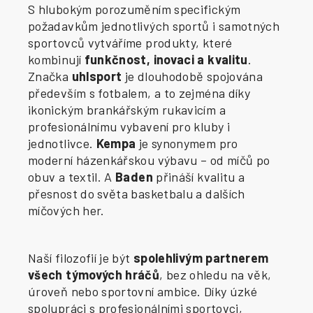
S hlubokým porozuměním specifickým
požadavkům jednotlivých sportů i samotných
sportovců vytváříme produkty, které
kombinují
funkčnost, inovaci a kvalitu
.
Značka
uhlsport
je dlouhodobě spojována
především s fotbalem, a to zejména díky
ikonickým brankářským rukavicím a
profesionálnímu vybavení pro kluby i
jednotlivce.
Kempa
je synonymem pro
moderní házenkářskou výbavu – od míčů po
obuv a textil. A
Baden
přináší kvalitu a
přesnost do světa basketbalu a dalších
míčových her.
Naší filozofií je být
spolehlivým partnerem
všech týmových hráčů
, bez ohledu na věk,
úroveň nebo sportovní ambice. Díky úzké
spolupráci s profesionálními sportovci,