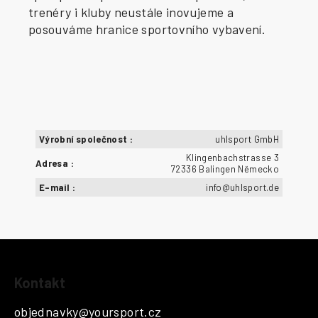
trenéry i kluby neustále inovujeme a
posouváme hranice sportovního vybavení.
Výrobní společnost
:
uhlsport GmbH
Klingenbachstrasse 3
Adresa
:
72336 Balingen Německo
E-mail
:
info@uhlsport.de
Z
Kontakt
á
p
objednavky
@
yoursport.cz