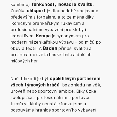
kombinují
funkčnost, inovaci a kvalitu
.
Značka
uhlsport
je dlouhodobě spojována
především s fotbalem, a to zejména díky
ikonickým brankářským rukavicím a
profesionálnímu vybavení pro kluby i
jednotlivce.
Kempa
je synonymem pro
moderní házenkářskou výbavu – od míčů po
obuv a textil. A
Baden
přináší kvalitu a
přesnost do světa basketbalu a dalších
míčových her.
Naší filozofií je být
spolehlivým partnerem
všech týmových hráčů
, bez ohledu na věk,
úroveň nebo sportovní ambice. Díky úzké
spolupráci s profesionálními sportovci,
trenéry i kluby neustále inovujeme a
posouváme hranice sportovního vybavení.