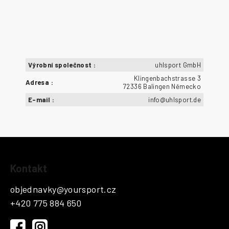
Výrobní společnost
:
uhlsport GmbH
Klingenbachstrasse 3
Adresa
:
72336 Balingen Německo
E-mail
:
info@uhlsport.de
Z
Kontakt
á
p
objednavky
@
yoursport.cz
a
+420 775 884 650
t
í