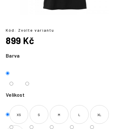
a
j
í
t
Kód:
Zvolte variantu
?
899 Kč
Měrná
cena:
Barva
HLEDAT
Velikost
XS
S
M
L
XL