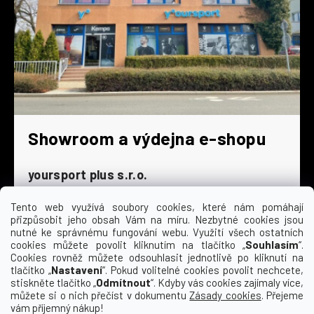
Showroom a výdejna e-shopu
yoursport plus s.r.o.
Dyjská 845/4
196 00 Praha 9 - Čakovice
Tento web využívá soubory cookies, které nám pomáhají
přizpůsobit jeho obsah Vám na míru. Nezbytné cookies jsou
Po - Čt
9:00 - 16:30
nutné ke správnému fungování webu. Využití všech ostatních
cookies můžete povolit kliknutím na tlačítko „
Souhlasím
“.
Pá
9:00 - 15:30
Cookies rovněž můžete odsouhlasit jednotlivě po kliknutí na
So
zavřeno
tlačítko „
Nastavení
“. Pokud volitelné cookies povolit nechcete,
Ne
zavřeno
stiskněte tlačítko „
Odmítnout
“. Kdyby vás cookies zajímaly více,
můžete si o nich přečíst v dokumentu
Zásady cookies
. Přejeme
vám příjemný nákup!