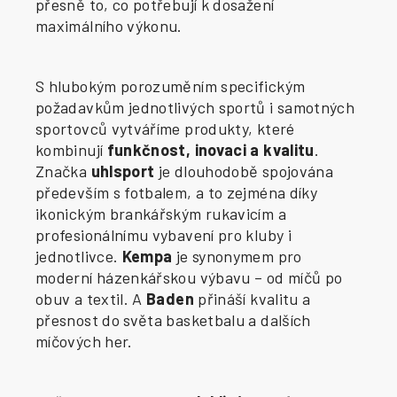
přesně to, co potřebují k dosažení
maximálního výkonu.
S hlubokým porozuměním specifickým
požadavkům jednotlivých sportů i samotných
sportovců vytváříme produkty, které
kombinují
funkčnost, inovaci a kvalitu
.
Značka
uhlsport
je dlouhodobě spojována
především s fotbalem, a to zejména díky
ikonickým brankářským rukavicím a
profesionálnímu vybavení pro kluby i
jednotlivce.
Kempa
je synonymem pro
moderní házenkářskou výbavu – od míčů po
obuv a textil. A
Baden
přináší kvalitu a
přesnost do světa basketbalu a dalších
míčových her.