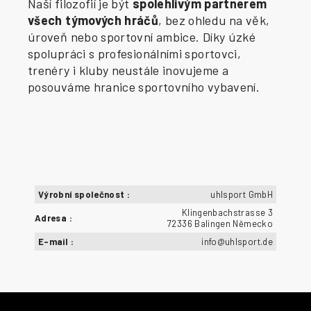
Naší filozofií je být
spolehlivým partnerem
všech týmových hráčů
, bez ohledu na věk,
úroveň nebo sportovní ambice. Díky úzké
spolupráci s profesionálními sportovci,
trenéry i kluby neustále inovujeme a
posouváme hranice sportovního vybavení.
Výrobní společnost
:
uhlsport GmbH
Klingenbachstrasse 3
Adresa
:
72336 Balingen Německo
E-mail
:
info@uhlsport.de