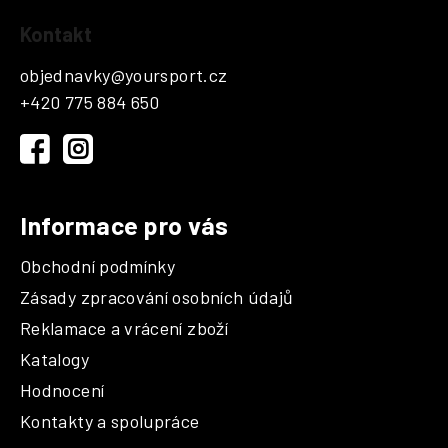
Z
Kontakt
á
p
objednavky
@
yoursport.cz
a
+420 775 884 650
t
í
Informace pro vás
Obchodní podmínky
Zásady zpracování osobních údajů
Reklamace a vrácení zboží
Katalogy
Hodnocení
Kontakty a spolupráce