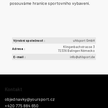
posouváme hranice sportovního vybavení.
Výrobní společnost
:
uhlsport GmbH
Klingenbachstrasse 3
Adresa
:
72336 Balingen Německo
E-mail
:
info@uhlsport.de
Z
Kontakt
á
p
objednavky
@
yoursport.cz
a
+420 775 884 650