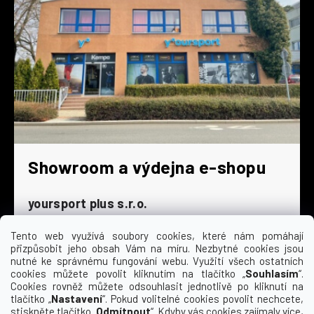
Showroom a výdejna e-shopu
yoursport plus s.r.o.
Dyjská 845/4
196 00 Praha 9 - Čakovice
Tento web využívá soubory cookies, které nám pomáhají
přizpůsobit jeho obsah Vám na míru. Nezbytné cookies jsou
Po - Čt
9:00 - 16:30
nutné ke správnému fungování webu. Využití všech ostatních
cookies můžete povolit kliknutím na tlačítko „
Souhlasím
“.
Pá
9:00 - 15:30
Cookies rovněž můžete odsouhlasit jednotlivě po kliknutí na
So
zavřeno
tlačítko „
Nastavení
“. Pokud volitelné cookies povolit nechcete,
Ne
zavřeno
stiskněte tlačítko „
Odmítnout
“. Kdyby vás cookies zajímaly více,