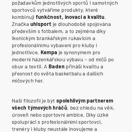
požadavkům jednotlivých sportů i samotných
sportovců vytváříme produkty, které
kombinují
funkčnost, inovaci a kvalitu
.
Značka
uhlsport
je dlouhodobě spojována
především s fotbalem, a to zejména díky
ikonickým brankářským rukavicím a
profesionálnímu vybavení pro kluby i
jednotlivce.
Kempa
je synonymem pro
moderní házenkářskou výbavu – od míčů po
obuv a textil. A
Baden
přináší kvalitu a
přesnost do světa basketbalu a dalších
míčových her.
Naší filozofií je být
spolehlivým partnerem
všech týmových hráčů
, bez ohledu na věk,
úroveň nebo sportovní ambice. Díky úzké
spolupráci s profesionálními sportovci,
trenéry i kluby neustále inovujeme a