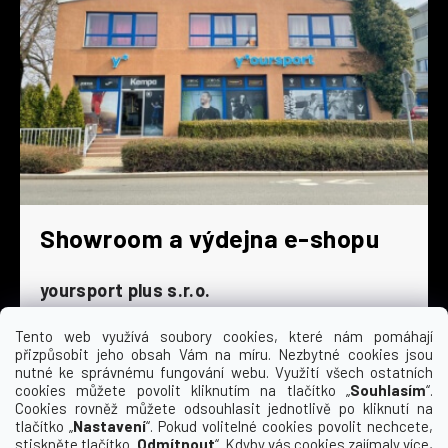
Showroom a výdejna e-shopu
yoursport plus s.r.o.
Dyjská 845/4
196 00 Praha 9 - Čakovice
Tento web využívá soubory cookies, které nám pomáhají
přizpůsobit jeho obsah Vám na míru. Nezbytné cookies jsou
Po - Čt
9:00 - 16:30
nutné ke správnému fungování webu. Využití všech ostatních
cookies můžete povolit kliknutím na tlačítko „
Souhlasím
“.
Pá
9:00 - 15:30
Cookies rovněž můžete odsouhlasit jednotlivě po kliknutí na
So
zavřeno
tlačítko „
Nastavení
“. Pokud volitelné cookies povolit nechcete,
Ne
zavřeno
stiskněte tlačítko „
Odmítnout
“. Kdyby vás cookies zajímaly více,