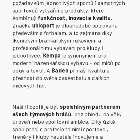
požadavkům jednotlivých sportů i samotných
sportovců vytváříme produkty, které
kombinují
funkčnost, inovaci a kvalitu
.
Značka
uhlsport
je dlouhodobě spojována
především s fotbalem, a to zejména díky
ikonickým brankářským rukavicím a
profesionálnímu vybavení pro kluby i
jednotlivce.
Kempa
je synonymem pro
moderní házenkářskou výbavu – od míčů po
obuv a textil. A
Baden
přináší kvalitu a
přesnost do světa basketbalu a dalších
míčových her.
Naší filozofií je být
spolehlivým partnerem
všech týmových hráčů
, bez ohledu na věk,
úroveň nebo sportovní ambice. Díky úzké
spolupráci s profesionálními sportovci,
trenéry i kluby neustále inovujeme a