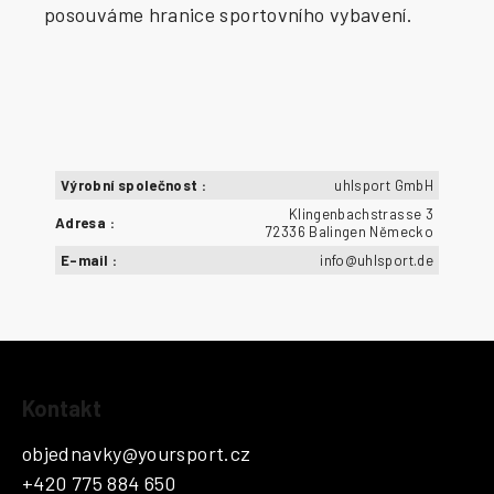
posouváme hranice sportovního vybavení.
Výrobní společnost
:
uhlsport GmbH
Klingenbachstrasse 3
Adresa
:
72336 Balingen Německo
E-mail
:
info@uhlsport.de
Z
Kontakt
á
p
objednavky
@
yoursport.cz
a
+420 775 884 650