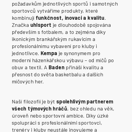
požadavkům jednotlivých sportů i samotných
sportovců vytváříme produkty, které
kombinují
funkčnost, inovaci a kvalitu
.
Značka
uhlsport
je dlouhodobě spojována
především s fotbalem, a to zejména díky
ikonickým brankářským rukavicím a
profesionálnímu vybavení pro kluby i
jednotlivce.
Kempa
je synonymem pro
moderní házenkářskou výbavu – od míčů po
obuv a textil. A
Baden
přináší kvalitu a
přesnost do světa basketbalu a dalších
míčových her.
Naší filozofií je být
spolehlivým partnerem
všech týmových hráčů
, bez ohledu na věk,
úroveň nebo sportovní ambice. Díky úzké
spolupráci s profesionálními sportovci,
trenéry i kluby neustále inovujeme a