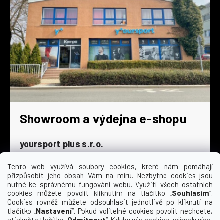
Showroom a výdejna e-shopu
yoursport plus s.r.o.
Dyjská 845/4
196 00 Praha 9 - Čakovice
Tento web využívá soubory cookies, které nám pomáhají
přizpůsobit jeho obsah Vám na míru. Nezbytné cookies jsou
Po - Čt
9:00 - 16:30
nutné ke správnému fungování webu. Využití všech ostatních
cookies můžete povolit kliknutím na tlačítko „
Souhlasím
“.
Pá
9:00 - 15:30
Cookies rovněž můžete odsouhlasit jednotlivě po kliknutí na
So
zavřeno
tlačítko „
Nastavení
“. Pokud volitelné cookies povolit nechcete,
Ne
zavřeno
stiskněte tlačítko „
Odmítnout
“. Kdyby vás cookies zajímaly více,