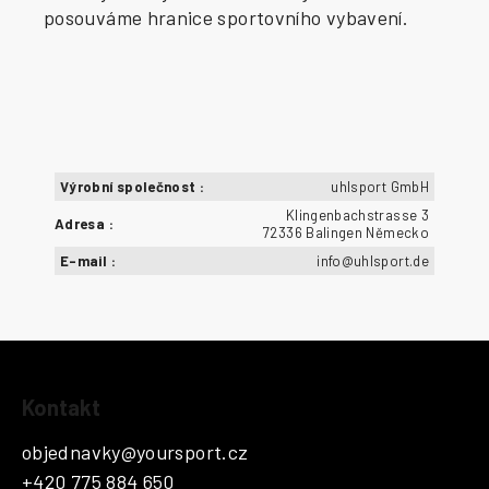
posouváme hranice sportovního vybavení.
Výrobní společnost
:
uhlsport GmbH
Klingenbachstrasse 3
Adresa
:
72336 Balingen Německo
E-mail
:
info@uhlsport.de
Z
Kontakt
á
p
objednavky
@
yoursport.cz
a
+420 775 884 650