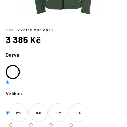
a
j
í
t
Kód:
Zvolte variantu
?
3 385 Kč
Měrná
cena:
Barva
HLEDAT
Velikost
128
140
152
164