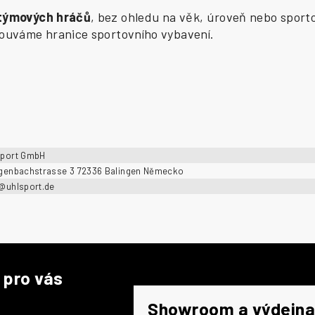
 týmových hráčů
, bez ohledu na věk, úroveň nebo sporto
osouváme hranice sportovního vybavení.
sport GmbH
ngenbachstrasse 3 72336 Balingen Německo
o@uhlsport.de
 pro vás
Showroom a výdejna