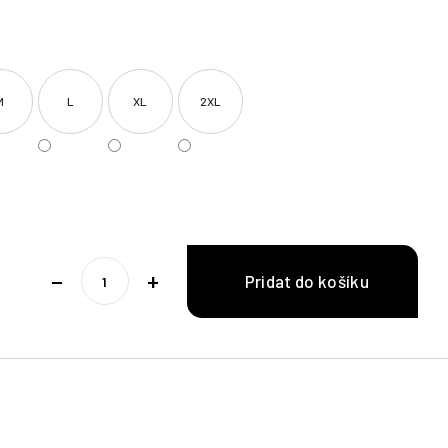
M
L
XL
2XL
−
+