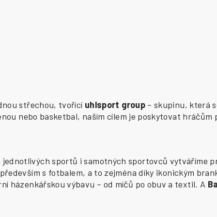
ednou střechou, tvořící
uhlsport group
– skupinu, která s
zenou nebo basketbal, naším cílem je poskytovat hráčům 
ednotlivých sportů i samotných sportovců vytváříme pr
především s fotbalem, a to zejména díky ikonickým bran
í házenkářskou výbavu – od míčů po obuv a textil. A
B