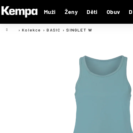
K
Přejít
na
o
Muži
Ženy
Děti
Obuv
D
Zpět
Zpět
obsah
š
do
do
í
Domů
Kolekce
BASIC
SINGLET W
C
k
obchodu
obchodu
o
p
o
t
ř
e
b
u
j
e
t
e
n