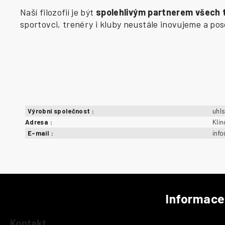
Naší filozofií je být
spolehlivým partnerem všech
sportovci, trenéry i kluby neustále inovujeme a p
Výrobní společnost
:
uhl
Adresa
:
Kli
E-mail
:
inf
Informace
Z
á
Kontakt