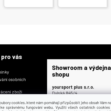
 pro vás
Showroom a výdejna
ínky
shopu
vání osobních
yoursport plus s.r.o.
ácení zboží
Dyjská 845/4
196 00 Praha 9 - Čakovice
oubory cookies, které nám pomáhají přizpůsobit jeho obsah Vám n
Po - Čt
9:00 - 16:30
 ke správnému fungování webu. Využití všech ostatních cookies