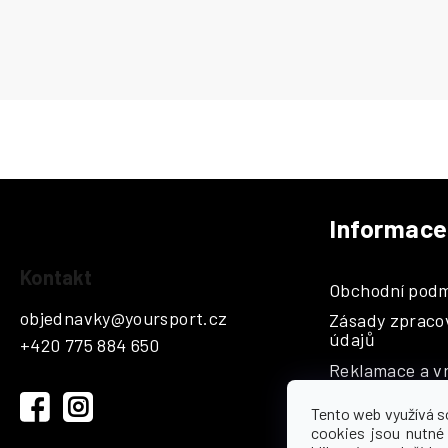
Informace
Z
á
Kontakt
Obchodní podm
p
objednavky
@
yoursport.cz
Zásady zpraco
a
údajů
+420 775 884 650
t
Reklamace a vr
í
Katalogy
Tento web využívá s
Hodnocení
cookies jsou nutné