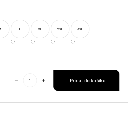
M
L
XL
2XL
3XL
−
+