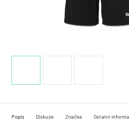
a
j
í
t
?
HLEDAT
Popis
Diskuze
Značka
Ostatní inform