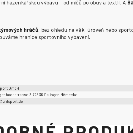
í házenkářskou výbavu – od míčů po obuv a textil. A
B
 týmových hráčů
, bez ohledu na věk, úroveň nebo sporto
osouváme hranice sportovního vybavení.
sport GmbH
ngenbachstrasse 3 72336 Balingen Německo
o@uhlsport.de