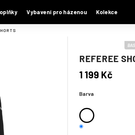
oplňky
Vybavení pro házenou
Kolekce
SHORTS
BAS
REFEREE SH
1 199 Kč
Měrná
cena:
Barva