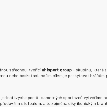
ednou střechou, tvořící
uhlsport group
– skupinu, která s
zenou nebo basketbal, naším cílem je poskytovat hráčům 
ednotlivých sportů i samotných sportovců vytváříme pr
především s fotbalem, a to zejména díky ikonickým bran