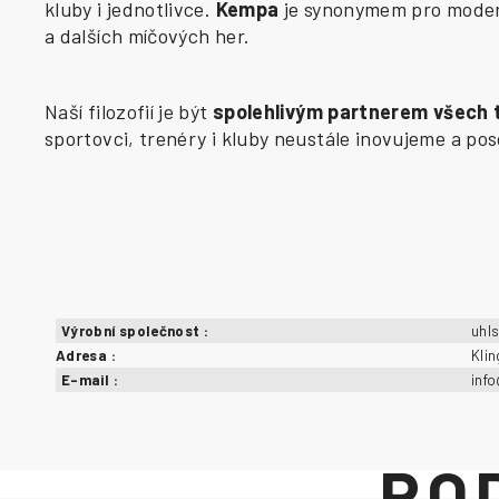
kluby i jednotlivce.
Kempa
je synonymem pro modern
a dalších míčových her.
Naší filozofií je být
spolehlivým partnerem všech
sportovci, trenéry i kluby neustále inovujeme a p
Výrobní společnost
:
uhl
Adresa
:
Kli
E-mail
:
inf