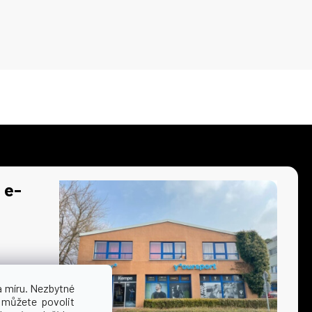
 e-
a míru. Nezbytné
 můžete povolit