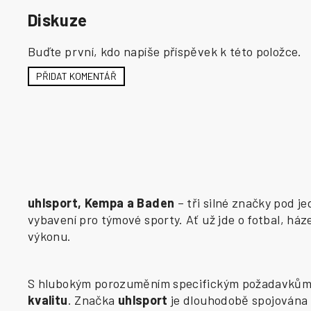
Diskuze
Buďte první, kdo napíše příspěvek k této položce.
PŘIDAT KOMENTÁŘ
uhlsport, Kempa a Baden
– tři silné značky pod j
vybavení pro týmové sporty. Ať už jde o fotbal, há
výkonu.
S hlubokým porozuměním specifickým požadavkům j
kvalitu
. Značka
uhlsport
je dlouhodobě spojována 