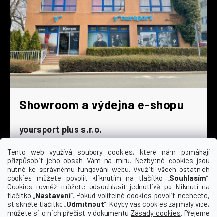
Showroom a výdejna e-shopu
yoursport plus s.r.o.
Dyjská 845/4
196 00 Praha 9 - Čakovice
Tento web využívá soubory cookies, které nám pomáhají
přizpůsobit jeho obsah Vám na míru. Nezbytné cookies jsou
Po - Čt
9:00 - 16:30
nutné ke správnému fungování webu. Využití všech ostatních
cookies můžete povolit kliknutím na tlačítko „
Souhlasím
“.
Pá
9:00 - 15:30
Cookies rovněž můžete odsouhlasit jednotlivě po kliknutí na
So
zavřeno
tlačítko „
Nastavení
“. Pokud volitelné cookies povolit nechcete,
Ne
zavřeno
stiskněte tlačítko „
Odmítnout
“. Kdyby vás cookies zajímaly více,
můžete si o nich přečíst v dokumentu
Zásady cookies
. Přejeme