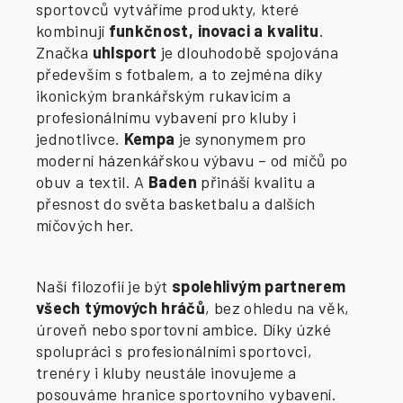
sportovců vytváříme produkty, které
kombinují
funkčnost, inovaci a kvalitu
.
Značka
uhlsport
je dlouhodobě spojována
především s fotbalem, a to zejména díky
ikonickým brankářským rukavicím a
profesionálnímu vybavení pro kluby i
jednotlivce.
Kempa
je synonymem pro
moderní házenkářskou výbavu – od míčů po
obuv a textil. A
Baden
přináší kvalitu a
přesnost do světa basketbalu a dalších
míčových her.
Naší filozofií je být
spolehlivým partnerem
všech týmových hráčů
, bez ohledu na věk,
úroveň nebo sportovní ambice. Díky úzké
spolupráci s profesionálními sportovci,
trenéry i kluby neustále inovujeme a
posouváme hranice sportovního vybavení.