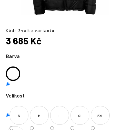
a
j
í
t
Kód:
Zvolte variantu
?
3 685 Kč
Měrná
cena:
Barva
HLEDAT
Velikost
S
M
L
XL
2XL