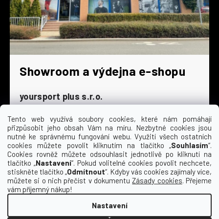
Showroom a výdejna e-shopu
yoursport plus s.r.o.
Dyjská 845/4
196 00 Praha 9 - Čakovice
Tento web využívá soubory cookies, které nám pomáhají
přizpůsobit jeho obsah Vám na míru. Nezbytné cookies jsou
Po - Čt
9:00 - 16:30
nutné ke správnému fungování webu. Využití všech ostatních
cookies můžete povolit kliknutím na tlačítko „
Souhlasím
“.
Pá
9:00 - 15:30
Cookies rovněž můžete odsouhlasit jednotlivě po kliknutí na
So
zavřeno
tlačítko „
Nastavení
“. Pokud volitelné cookies povolit nechcete,
Ne
zavřeno
stiskněte tlačítko „
Odmítnout
“. Kdyby vás cookies zajímaly více,
můžete si o nich přečíst v dokumentu
Zásady cookies
. Přejeme
vám příjemný nákup!
Nastavení