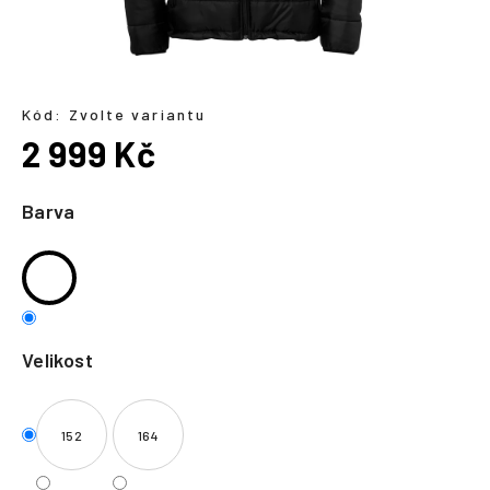
a
j
í
t
Kód:
Zvolte variantu
?
2 999 Kč
Měrná
cena:
Barva
HLEDAT
Velikost
152
164