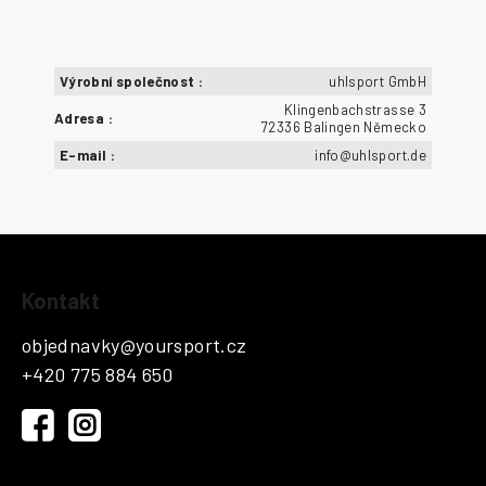
Výrobní společnost
:
uhlsport GmbH
Klingenbachstrasse 3
Adresa
:
72336 Balingen Německo
E-mail
:
info@uhlsport.de
Z
Kontakt
á
p
objednavky
@
yoursport.cz
a
+420 775 884 650
t
í