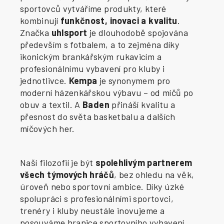
sportovců vytváříme produkty, které
kombinují
funkčnost, inovaci a kvalitu
.
Značka
uhlsport
je dlouhodobě spojována
především s fotbalem, a to zejména díky
ikonickým brankářským rukavicím a
profesionálnímu vybavení pro kluby i
jednotlivce.
Kempa
je synonymem pro
moderní házenkářskou výbavu – od míčů po
obuv a textil. A
Baden
přináší kvalitu a
přesnost do světa basketbalu a dalších
míčových her.
Naší filozofií je být
spolehlivým partnerem
všech týmových hráčů
, bez ohledu na věk,
úroveň nebo sportovní ambice. Díky úzké
spolupráci s profesionálními sportovci,
trenéry i kluby neustále inovujeme a
posouváme hranice sportovního vybavení.