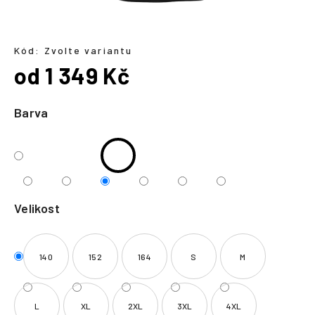
a
j
í
Kód:
Zvolte variantu
od
1 349 Kč
t
?
Měrná
cena:
Barva
HLEDAT
Velikost
140
152
164
S
M
L
XL
2XL
3XL
4XL