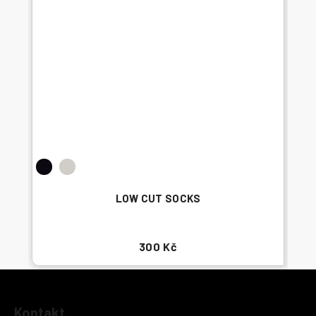
LOW CUT SOCKS
300 Kč
Z
Kontakt