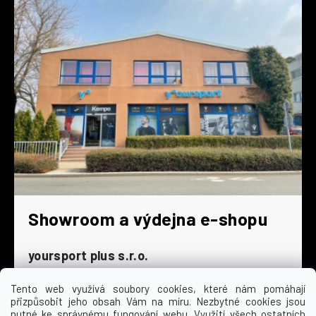
Showroom a výdejna e-shopu
yoursport plus s.r.o.
Dyjská 845/4
196 00 Praha 9 - Čakovice
Tento web využívá soubory cookies, které nám pomáhají
přizpůsobit jeho obsah Vám na míru. Nezbytné cookies jsou
Po - Čt
9:00 - 16:30
nutné ke správnému fungování webu. Využití všech ostatních