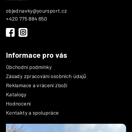
á
p
objednavky
@
yoursport.cz
a
+420 775 884 650
t
í
Informace pro vás
Obchodní podmínky
Zásady zpracování osobních údajů
Reklamace a vrácení zboží
Katalogy
Hodnocení
Kontakty a spolupráce