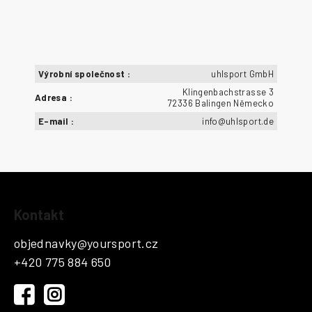
Výrobní společnost
:
uhlsport GmbH
Klingenbachstrasse 3
Adresa
:
72336 Balingen Německo
E-mail
:
info@uhlsport.de
Z
Kontakt
á
p
objednavky
@
yoursport.cz
a
+420 775 884 650
t
í