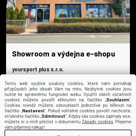
Showroom a výdejna e-shopu
yoursport plus s.r.o.
Dyjská 845/4
196 00 Praha 9 - Čakovice
Tento web využívá soubory cookies, které nám pomáhají
přizpůsobit jeho obsah Vám na míru. Nezbytné cookies jsou
Po - Čt
9:00 - 16:30
nutné ke správnému fungování webu. Využití všech ostatních
cookies můžete povolit kliknutím na tlačítko „
Souhlasím
“.
Pá
9:00 - 15:30
Cookies rovněž můžete odsouhlasit jednotlivě po kliknutí na
So
zavřeno
tlačítko „
Nastavení
“. Pokud volitelné cookies povolit nechcete,
Ne
zavřeno
stiskněte tlačítko „
Odmítnout
“. Kdyby vás cookies zajímaly více,
můžete si o nich přečíst v dokumentu
Zásady cookies
. Přejeme
vám příjemný nákup!