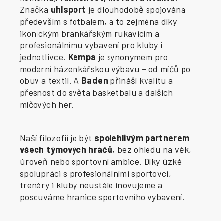
Značka
uhlsport
je dlouhodobě spojována
především s fotbalem, a to zejména díky
ikonickým brankářským rukavicím a
profesionálnímu vybavení pro kluby i
jednotlivce.
Kempa
je synonymem pro
moderní házenkářskou výbavu – od míčů po
obuv a textil. A
Baden
přináší kvalitu a
přesnost do světa basketbalu a dalších
míčových her.
Naší filozofií je být
spolehlivým partnerem
všech týmových hráčů
, bez ohledu na věk,
úroveň nebo sportovní ambice. Díky úzké
spolupráci s profesionálními sportovci,
trenéry i kluby neustále inovujeme a
posouváme hranice sportovního vybavení.