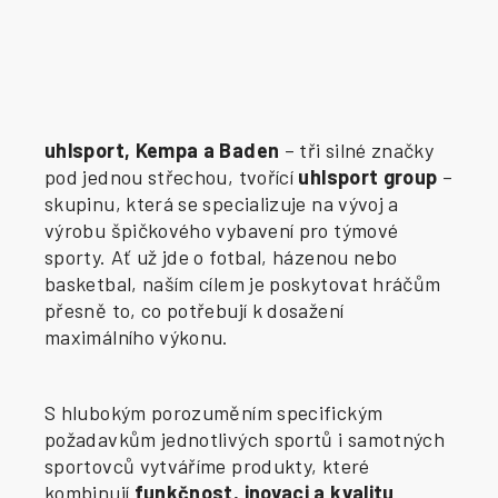
uhlsport, Kempa a Baden
– tři silné značky
pod jednou střechou, tvořící
uhlsport group
–
skupinu, která se specializuje na vývoj a
výrobu špičkového vybavení pro týmové
sporty. Ať už jde o fotbal, házenou nebo
basketbal, naším cílem je poskytovat hráčům
přesně to, co potřebují k dosažení
maximálního výkonu.
S hlubokým porozuměním specifickým
požadavkům jednotlivých sportů i samotných
sportovců vytváříme produkty, které
kombinují
funkčnost, inovaci a kvalitu
.