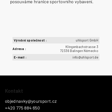
posouváme hranice sportovního vybavení.
Výrobní společnost
:
uhlsport GmbH
Klingenbachstrasse 3
Adresa
:
72336 Balingen Německo
E-mail
:
info@uhlsport.de
Z
Kontakt
á
p
objednavky
@
yoursport.cz
a
+420 775 884 650
t