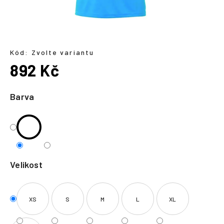
a
j
í
t
Kód:
Zvolte variantu
?
892 Kč
Měrná
cena:
Barva
HLEDAT
Velikost
XS
S
M
L
XL