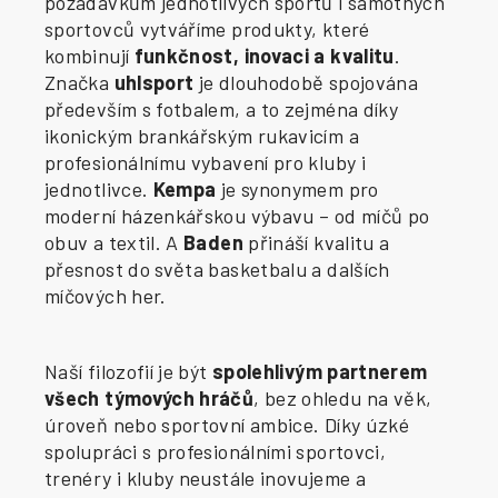
požadavkům jednotlivých sportů i samotných
sportovců vytváříme produkty, které
kombinují
funkčnost, inovaci a kvalitu
.
Značka
uhlsport
je dlouhodobě spojována
především s fotbalem, a to zejména díky
ikonickým brankářským rukavicím a
profesionálnímu vybavení pro kluby i
jednotlivce.
Kempa
je synonymem pro
moderní házenkářskou výbavu – od míčů po
obuv a textil. A
Baden
přináší kvalitu a
přesnost do světa basketbalu a dalších
míčových her.
Naší filozofií je být
spolehlivým partnerem
všech týmových hráčů
, bez ohledu na věk,
úroveň nebo sportovní ambice. Díky úzké
spolupráci s profesionálními sportovci,
trenéry i kluby neustále inovujeme a