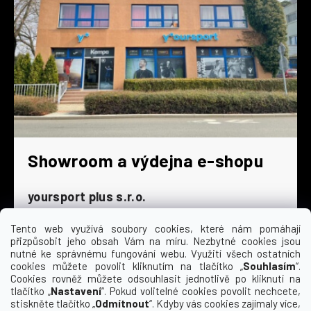
Showroom a výdejna e-shopu
yoursport plus s.r.o.
Dyjská 845/4
196 00 Praha 9 - Čakovice
Tento web využívá soubory cookies, které nám pomáhají
přizpůsobit jeho obsah Vám na míru. Nezbytné cookies jsou
Po - Čt
9:00 - 16:30
nutné ke správnému fungování webu. Využití všech ostatních
cookies můžete povolit kliknutím na tlačítko „
Souhlasím
“.
Pá
9:00 - 15:30
Cookies rovněž můžete odsouhlasit jednotlivě po kliknutí na
So
zavřeno
tlačítko „
Nastavení
“. Pokud volitelné cookies povolit nechcete,
Ne
zavřeno
stiskněte tlačítko „
Odmítnout
“. Kdyby vás cookies zajímaly více,