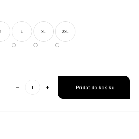
M
L
XL
2XL
−
+