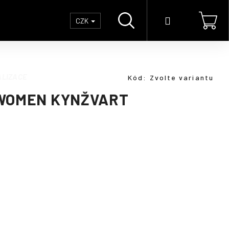
Hledat
Přihlášení
Náku
CZK
koší
LIZACE
Kód:
Zvolte variantu
 WOMEN KYNŽVART