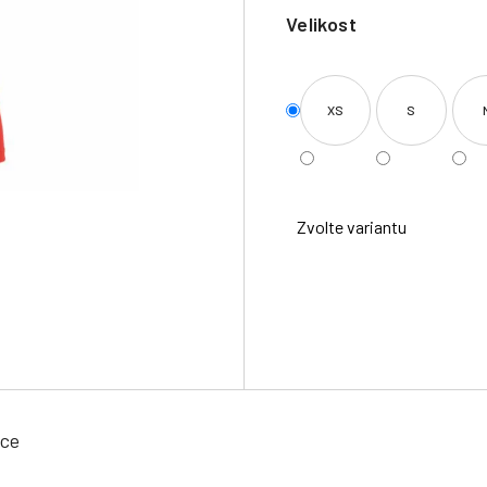
Velikost
XS
S
Zvolte variantu
ace