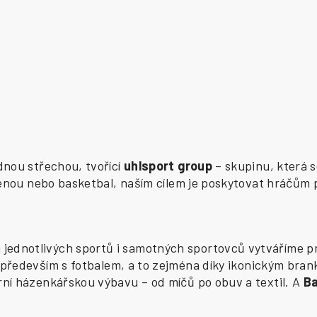
ednou střechou, tvořící
uhlsport group
– skupinu, která s
zenou nebo basketbal, naším cílem je poskytovat hráčům 
ednotlivých sportů i samotných sportovců vytváříme pr
především s fotbalem, a to zejména díky ikonickým bran
í házenkářskou výbavu – od míčů po obuv a textil. A
B