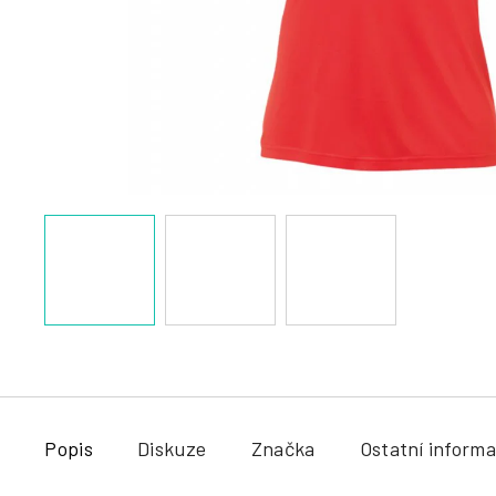
a
j
í
t
?
HLEDAT
Popis
Diskuze
Značka
Ostatní inform