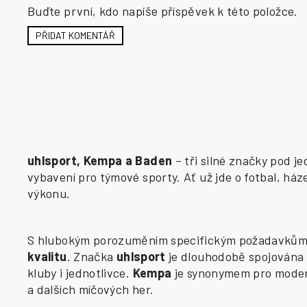
Buďte první, kdo napíše příspěvek k této položce.
PŘIDAT KOMENTÁŘ
uhlsport, Kempa a Baden
– tři silné značky pod j
vybavení pro týmové sporty. Ať už jde o fotbal, há
výkonu.
S hlubokým porozuměním specifickým požadavkům j
kvalitu
. Značka
uhlsport
je dlouhodobě spojována 
kluby i jednotlivce.
Kempa
je synonymem pro modern
a dalších míčových her.