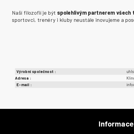
Naší filozofií je být
spolehlivým partnerem všech
sportovci, trenéry i kluby neustále inovujeme a p
Výrobní společnost
:
uhl
Adresa
:
Kli
E-mail
:
inf
Informace
Z