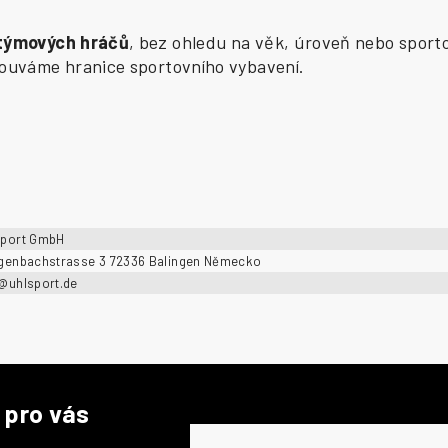
 týmových hráčů
, bez ohledu na věk, úroveň nebo sporto
osouváme hranice sportovního vybavení.
sport GmbH
ngenbachstrasse 3 72336 Balingen Německo
o@uhlsport.de
 pro vás