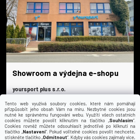
Showroom a výdejna e-shopu
yoursport plus s.r.o.
Dyjská 845/4
196 00 Praha 9 - Čakovice
Tento web využívá soubory cookies, které nám pomáhají
přizpůsobit jeho obsah Vám na míru. Nezbytné cookies jsou
Po - Čt
9:00 - 16:30
nutné ke správnému fungování webu. Využití všech ostatních
cookies můžete povolit kliknutím na tlačítko „
Souhlasím
“.
Pá
9:00 - 15:30
Cookies rovněž můžete odsouhlasit jednotlivě po kliknutí na
So
zavřeno
tlačítko „
Nastavení
“. Pokud volitelné cookies povolit nechcete,
Ne
zavřeno
stiskněte tlačítko „
Odmítnout
“. Kdyby vás cookies zajímaly více,