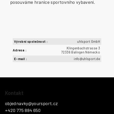
posouváme hranice sportovního vybavení.
Výrobní společnost
:
uhlsport GmbH
Klingenbachstrasse 3
Adresa
:
72336 Balingen Německo
E-mail
:
info@uhlsport.de
Z
Kontakt
á
p
objednavky
@
yoursport.cz
a
+420 775 884 650