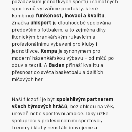
požadavkům jednotlivých sportů i samotných
sportovců vytváříme produkty, které
kombinují
funkčnost, inovaci a kvalitu
.
Značka
uhlsport
je dlouhodobě spojována
především s fotbalem, a to zejména díky
ikonickým brankářským rukavicím a
profesionálnímu vybavení pro kluby i
jednotlivce.
Kempa
je synonymem pro
moderní házenkářskou výbavu – od míčů po
obuv a textil. A
Baden
přináší kvalitu a
přesnost do světa basketbalu a dalších
míčových her.
Naší filozofií je být
spolehlivým partnerem
všech týmových hráčů
, bez ohledu na věk,
úroveň nebo sportovní ambice. Díky úzké
spolupráci s profesionálními sportovci,
trenéry i kluby neustále inovujeme a