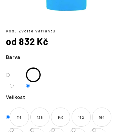
a
j
í
t
Kód:
Zvolte variantu
?
od
832 Kč
Měrná
cena:
Barva
HLEDAT
Velikost
116
128
140
152
164