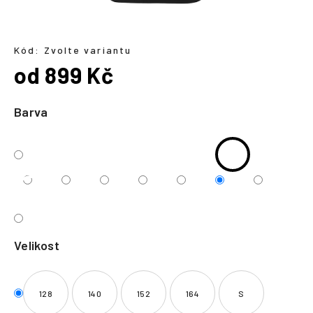
a
j
í
Kód:
Zvolte variantu
od
899 Kč
t
?
Měrná
cena:
Barva
HLEDAT
Velikost
128
140
152
164
S