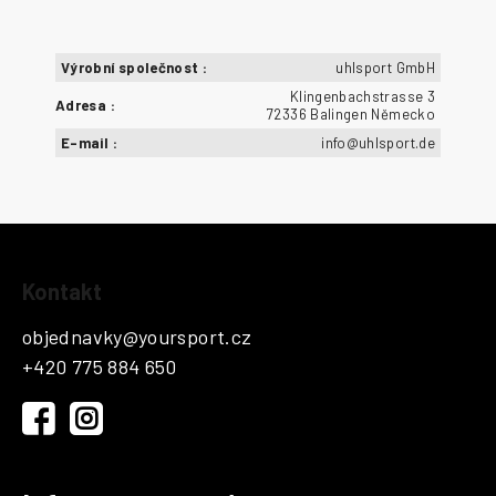
Výrobní společnost
:
uhlsport GmbH
Klingenbachstrasse 3
Adresa
:
72336 Balingen Německo
E-mail
:
info@uhlsport.de
Z
Kontakt
á
p
objednavky
@
yoursport.cz
a
+420 775 884 650
t
í