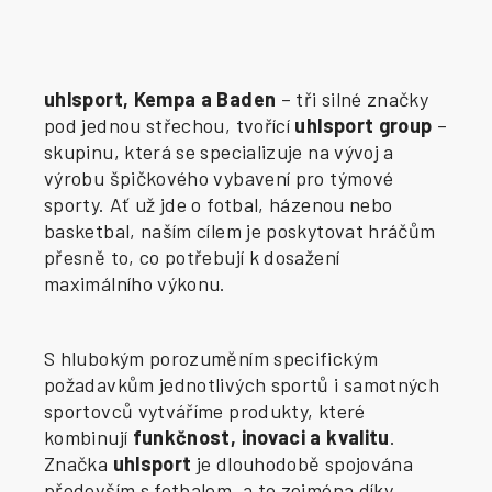
uhlsport, Kempa a Baden
– tři silné značky
pod jednou střechou, tvořící
uhlsport group
–
skupinu, která se specializuje na vývoj a
výrobu špičkového vybavení pro týmové
sporty. Ať už jde o fotbal, házenou nebo
basketbal, naším cílem je poskytovat hráčům
přesně to, co potřebují k dosažení
maximálního výkonu.
S hlubokým porozuměním specifickým
požadavkům jednotlivých sportů i samotných
sportovců vytváříme produkty, které
kombinují
funkčnost, inovaci a kvalitu
.
Značka
uhlsport
je dlouhodobě spojována
především s fotbalem, a to zejména díky