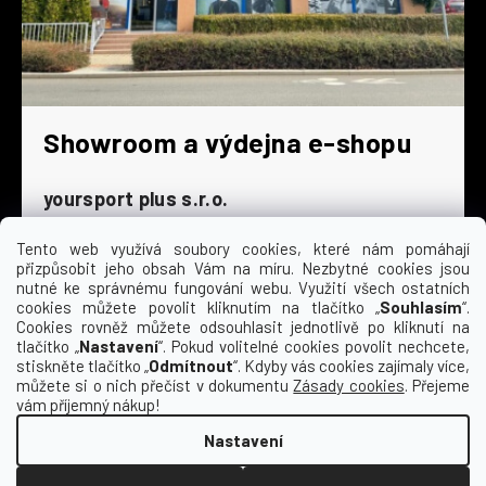
Showroom a výdejna e-shopu
yoursport plus s.r.o.
Dyjská 845/4
196 00 Praha 9 - Čakovice
Tento web využívá soubory cookies, které nám pomáhají
přizpůsobit jeho obsah Vám na míru. Nezbytné cookies jsou
Po - Čt
9:00 - 16:30
nutné ke správnému fungování webu. Využití všech ostatních
cookies můžete povolit kliknutím na tlačítko „
Souhlasím
“.
Pá
9:00 - 15:30
Cookies rovněž můžete odsouhlasit jednotlivě po kliknutí na
So
zavřeno
tlačítko „
Nastavení
“. Pokud volitelné cookies povolit nechcete,
Ne
zavřeno
stiskněte tlačítko „
Odmítnout
“. Kdyby vás cookies zajímaly více,
můžete si o nich přečíst v dokumentu
Zásady cookies
. Přejeme
vám příjemný nákup!
Nastavení
Vytvořil Shoptet