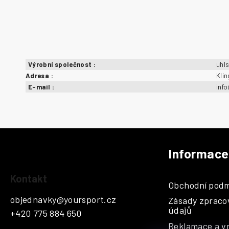
Výrobní společnost
:
uhl
Adresa
:
Kli
E-mail
:
inf
Informace
Z
á
Kontakt
Obchodní podm
p
objednavky
@
yoursport.cz
Zásady zpraco
a
údajů
+420 775 884 650
t
Reklamace a vr