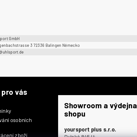
sport GmbH
ngenbachstrasse 3 72336 Balingen Německo
o@uhlsport.de
 pro vás
Showroom a výdejna
ínky
shopu
vání osobních
yoursport plus s.r.o.
ácení zboží
Dyjská 845/4