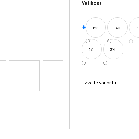
Velikost
128
140
1
2XL
3XL
Zvolte variantu