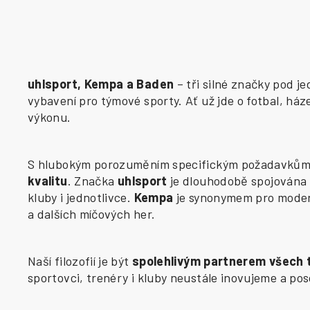
uhlsport, Kempa a Baden
– tři silné značky pod j
vybavení pro týmové sporty. Ať už jde o fotbal, há
výkonu.
S hlubokým porozuměním specifickým požadavkům j
kvalitu
. Značka
uhlsport
je dlouhodobě spojována 
kluby i jednotlivce.
Kempa
je synonymem pro modern
a dalších míčových her.
Naší filozofií je být
spolehlivým partnerem všech
sportovci, trenéry i kluby neustále inovujeme a p