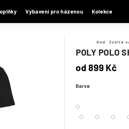
oplňky
Vybavení pro házenou
Kolekce
Kód:
Zvolte v
POLY POLO S
od
899 Kč
Měrná
cena:
Barva