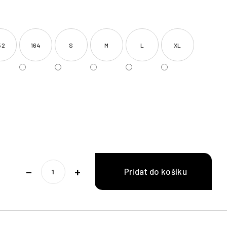
52
164
S
M
L
XL
−
+