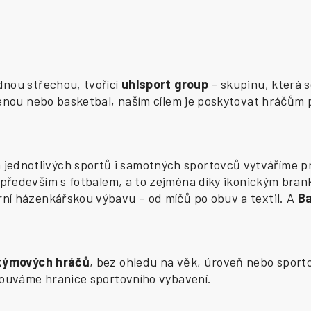
ednou střechou, tvořící
uhlsport group
– skupinu, která s
zenou nebo basketbal, naším cílem je poskytovat hráčům 
ednotlivých sportů i samotných sportovců vytváříme pr
především s fotbalem, a to zejména díky ikonickým bran
í házenkářskou výbavu – od míčů po obuv a textil. A
B
 týmových hráčů
, bez ohledu na věk, úroveň nebo sporto
osouváme hranice sportovního vybavení.