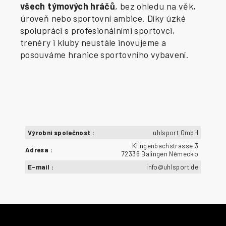
všech týmových hráčů
, bez ohledu na věk,
úroveň nebo sportovní ambice. Díky úzké
spolupráci s profesionálními sportovci,
trenéry i kluby neustále inovujeme a
posouváme hranice sportovního vybavení.
Výrobní společnost
:
uhlsport GmbH
Klingenbachstrasse 3
Adresa
:
72336 Balingen Německo
E-mail
:
info@uhlsport.de
Z