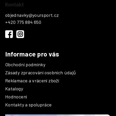
Kontakt
á
p
objednavky
@
yoursport.cz
a
+420 775 884 650
t
í
Informace pro vás
Obchodní podmínky
Zásady zpracování osobních údajů
Reklamace a vrácení zboží
Katalogy
Hodnocení
Kontakty a spolupráce