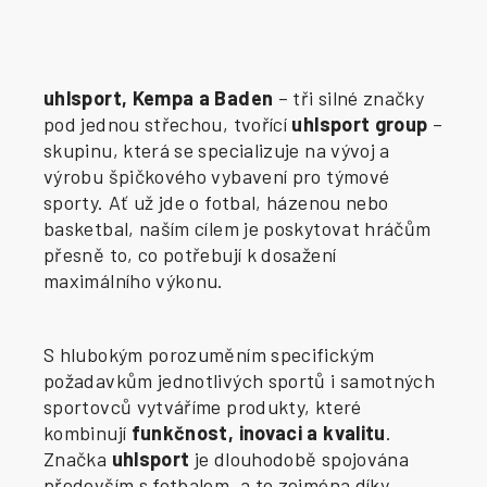
uhlsport, Kempa a Baden
– tři silné značky
pod jednou střechou, tvořící
uhlsport group
–
skupinu, která se specializuje na vývoj a
výrobu špičkového vybavení pro týmové
sporty. Ať už jde o fotbal, házenou nebo
basketbal, naším cílem je poskytovat hráčům
přesně to, co potřebují k dosažení
maximálního výkonu.
S hlubokým porozuměním specifickým
požadavkům jednotlivých sportů i samotných
sportovců vytváříme produkty, které
kombinují
funkčnost, inovaci a kvalitu
.
Značka
uhlsport
je dlouhodobě spojována
především s fotbalem, a to zejména díky