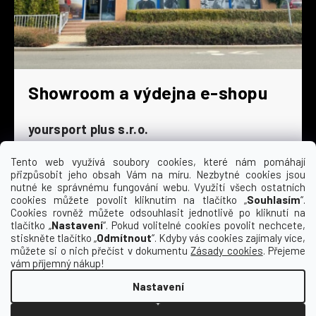
Showroom a výdejna e-shopu
yoursport plus s.r.o.
Dyjská 845/4
196 00 Praha 9 - Čakovice
Tento web využívá soubory cookies, které nám pomáhají
přizpůsobit jeho obsah Vám na míru. Nezbytné cookies jsou
Po - Čt
9:00 - 16:30
nutné ke správnému fungování webu. Využití všech ostatních
cookies můžete povolit kliknutím na tlačítko „
Souhlasím
“.
Pá
9:00 - 15:30
Cookies rovněž můžete odsouhlasit jednotlivě po kliknutí na
So
zavřeno
tlačítko „
Nastavení
“. Pokud volitelné cookies povolit nechcete,
Ne
zavřeno
stiskněte tlačítko „
Odmítnout
“. Kdyby vás cookies zajímaly více,
můžete si o nich přečíst v dokumentu
Zásady cookies
. Přejeme
vám příjemný nákup!
Nastavení
Vytvořil Shoptet