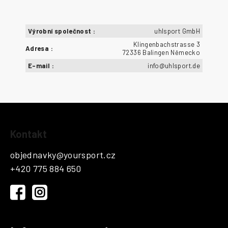
Výrobní společnost
:
uhlsport GmbH
Klingenbachstrasse 3
Adresa
:
72336 Balingen Německo
E-mail
:
info@uhlsport.de
Z
Kontakt
á
p
objednavky
@
yoursport.cz
a
+420 775 884 650
t
í