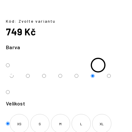
a
j
í
Kód:
Zvolte variantu
749 Kč
t
?
Měrná
cena:
Barva
HLEDAT
Velikost
XS
S
M
L
XL