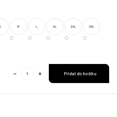
S
M
L
XL
2XL
3XL
−
+