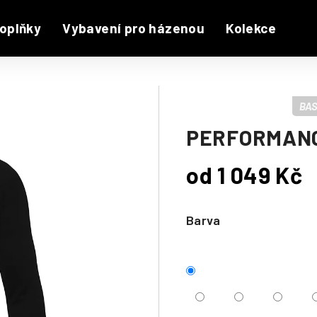
oplňky
Vybavení pro házenou
Kolekce
BAS
PERFORMAN
od
1 049 Kč
Měrná
cena:
Barva