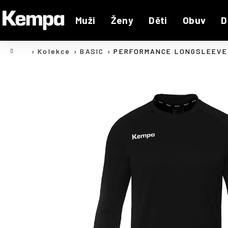
K
Přejít
na
o
Muži
Ženy
Děti
Obuv
D
Zpět
Zpět
obsah
š
do
do
í
Domů
Kolekce
BASIC
PERFORMANCE LONGSLEEVE
C
k
obchodu
obchodu
o
p
o
t
ř
e
b
u
j
e
t
e
n