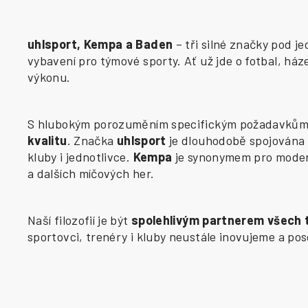
uhlsport, Kempa a Baden
– tři silné značky pod j
vybavení pro týmové sporty. Ať už jde o fotbal, há
výkonu.
S hlubokým porozuměním specifickým požadavkům j
kvalitu
. Značka
uhlsport
je dlouhodobě spojována 
kluby i jednotlivce.
Kempa
je synonymem pro modern
a dalších míčových her.
Naší filozofií je být
spolehlivým partnerem všech
sportovci, trenéry i kluby neustále inovujeme a p