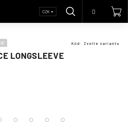
Hledat
Přihlášení
Náku
CZK
koší
IC
Kód:
Zvolte variantu
CE LONGSLEEVE