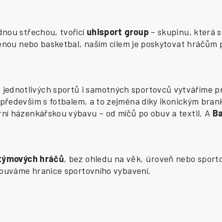
ednou střechou, tvořící
uhlsport group
– skupinu, která s
zenou nebo basketbal, naším cílem je poskytovat hráčům 
ednotlivých sportů i samotných sportovců vytváříme pr
především s fotbalem, a to zejména díky ikonickým bran
í házenkářskou výbavu – od míčů po obuv a textil. A
B
 týmových hráčů
, bez ohledu na věk, úroveň nebo sporto
osouváme hranice sportovního vybavení.