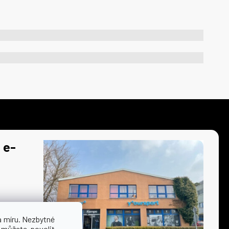
 e-
a míru. Nezbytné
 můžete povolit