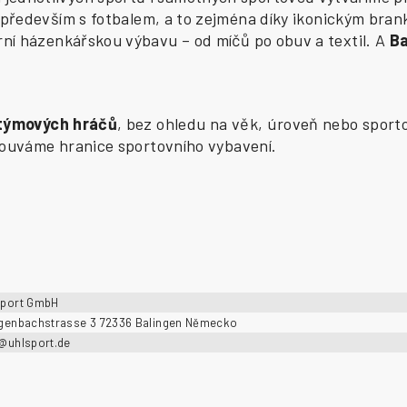
především s fotbalem, a to zejména díky ikonickým bran
í házenkářskou výbavu – od míčů po obuv a textil. A
B
 týmových hráčů
, bez ohledu na věk, úroveň nebo sporto
osouváme hranice sportovního vybavení.
sport GmbH
ngenbachstrasse 3 72336 Balingen Německo
o@uhlsport.de