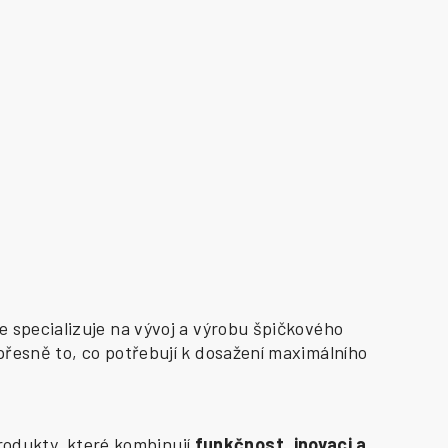
e specializuje na vývoj a výrobu špičkového
přesně to, co potřebují k dosažení maximálního
odukty, které kombinují
funkčnost, inovaci a