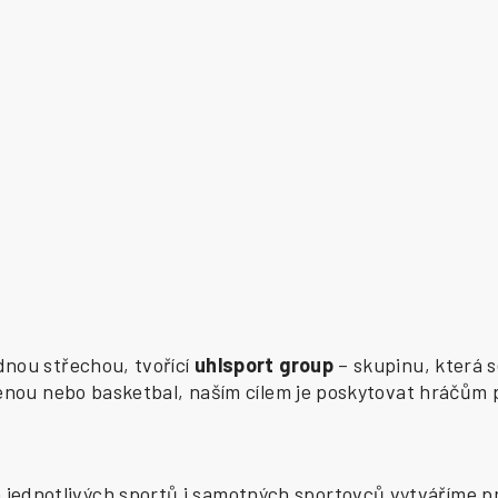
ednou střechou, tvořící
uhlsport group
– skupinu, která s
zenou nebo basketbal, naším cílem je poskytovat hráčům 
ednotlivých sportů i samotných sportovců vytváříme pr