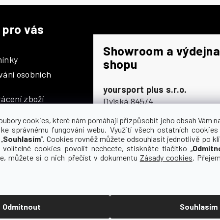
 pro vás
Showroom a výdejna
ínky
shopu
vání osobních
yoursport plus s.r.o.
ácení zboží
Dyjská 845/4
196 00 Praha 9 - Čakovice
oubory cookies, které nám pomáhají přizpůsobit jeho obsah Vám n
Po - Čt
9:00 - 16:30
 ke správnému fungování webu. Využití všech ostatních cookies
„
Souhlasím
“. Cookies rovněž můžete odsouhlasit jednotlivě po kli
Pá
9:00 - 15:30
olupráce
 volitelné cookies povolit nechcete, stiskněte tlačítko „
Odmítn
So
zavřeno
ce, můžete si o nich přečíst v dokumentu
Zásady cookies
. Přeje
Ne
zavřeno
Odmítnout
Souhlasím
 vyhrazena.
Upravit nastavení cookies