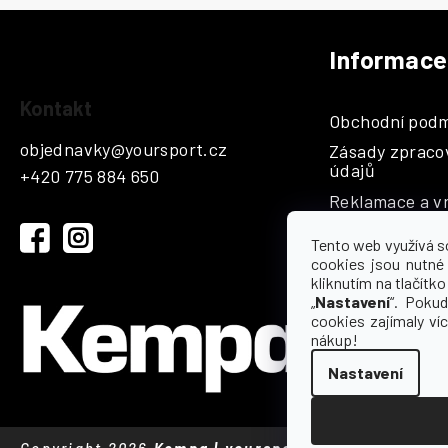
Informace
Z
á
Kontakt
Obchodní podm
p
objednavky
@
yoursport.cz
Zásady zpraco
a
údajů
+420 775 884 650
t
Reklamace a vr
í
Katalogy
Tento web využívá s
Hodnocení
cookies jsou nutné
kliknutím na tlačítko 
Kontakty a sp
„
Nastavení
“. Pokud
cookies zajímaly ví
nákup!
Nastavení
Copyright 2026
Kempa | yoursport
. Všechna práva