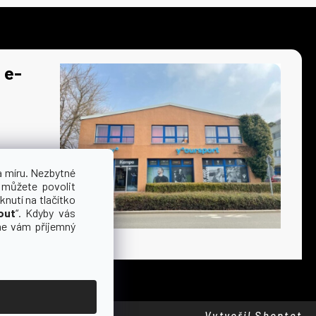
 e-
a míru. Nezbytné
 můžete povolit
knutí na tlačítko
out
“. Kdyby vás
me vám příjemný
Vytvořil Shoptet