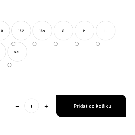
40
152
164
S
M
L
4XL
−
+