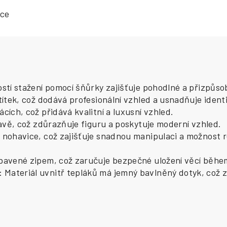
ace
ostí stažení pomocí šňůrky zajišťuje pohodlné a přizpůso
títek, což dodává profesionální vzhled a usnadňuje ident
cích, což přidává kvalitní a luxusní vzhled.
tavě, což zdůrazňuje figuru a poskytuje moderní vzhled.
 nohavice, což zajišťuje snadnou manipulaci a možnost re
ybavené zipem, což zaručuje bezpečné uložení věcí během
ateriál uvnitř tepláků má jemný bavlněný dotyk, což zaj