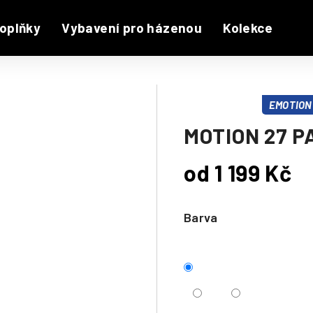
oplňky
Vybavení pro házenou
Kolekce
EMOTION 
MOTION 27 P
od
1 199 Kč
Měrná
cena:
Barva