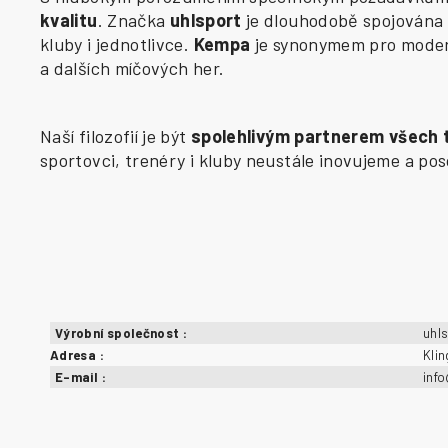
kvalitu
. Značka
uhlsport
je dlouhodobě spojována 
kluby i jednotlivce.
Kempa
je synonymem pro modern
a dalších míčových her.
Naší filozofií je být
spolehlivým partnerem všech
sportovci, trenéry i kluby neustále inovujeme a p
Výrobní společnost
:
uhl
Adresa
:
Kli
E-mail
:
inf