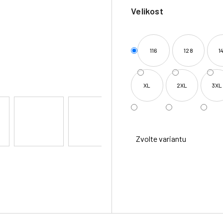
Velikost
116
128
1
XL
2XL
3XL
Zvolte variantu