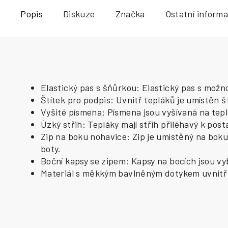
Popis
Diskuze
Značka
Ostatní inform
Elastický pas s šňůrkou: Elastický pas s možn
Štítek pro podpis: Uvnitř tepláků je umístěn š
Vyšité písmena: Písmena jsou vyšívaná na teplá
Úzký střih: Tepláky mají střih přiléhavý k pos
Zip na boku nohavice: Zip je umístěný na boku
boty.
Boční kapsy se zipem: Kapsy na bocích jsou v
Materiál s měkkým bavlněným dotykem uvnitř: M