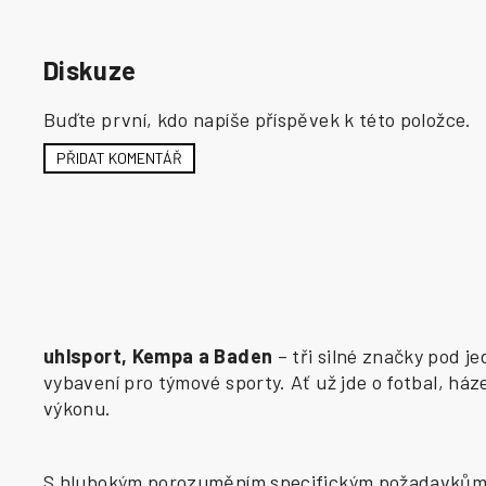
Diskuze
Buďte první, kdo napíše příspěvek k této položce.
PŘIDAT KOMENTÁŘ
uhlsport, Kempa a Baden
– tři silné značky pod j
vybavení pro týmové sporty. Ať už jde o fotbal, há
výkonu.
S hlubokým porozuměním specifickým požadavkům j