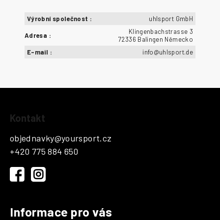
Výrobní společnost
:
uhlsport GmbH
Klingenbachstrasse 3
Adresa
:
72336 Balingen Německo
E-mail
:
info@uhlsport.de
Z
Kontakt
á
p
objednavky
@
yoursport.cz
a
+420 775 884 650
t
í
Informace pro vás