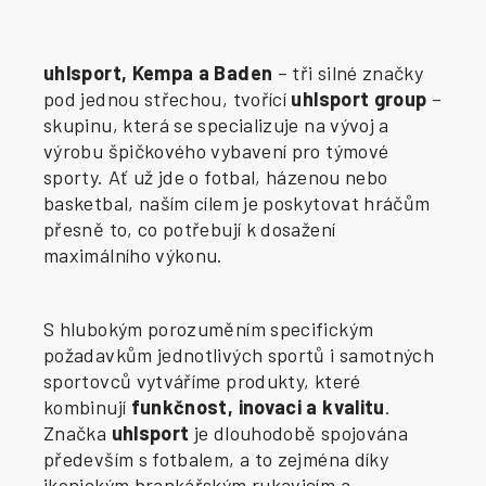
uhlsport, Kempa a Baden
– tři silné značky
pod jednou střechou, tvořící
uhlsport group
–
skupinu, která se specializuje na vývoj a
výrobu špičkového vybavení pro týmové
sporty. Ať už jde o fotbal, házenou nebo
basketbal, naším cílem je poskytovat hráčům
přesně to, co potřebují k dosažení
maximálního výkonu.
S hlubokým porozuměním specifickým
požadavkům jednotlivých sportů i samotných
sportovců vytváříme produkty, které
kombinují
funkčnost, inovaci a kvalitu
.
Značka
uhlsport
je dlouhodobě spojována
především s fotbalem, a to zejména díky
ikonickým brankářským rukavicím a