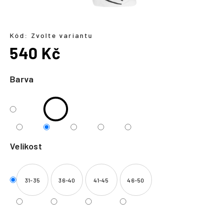
a
j
í
Kód:
Zvolte variantu
540 Kč
t
?
Měrná
cena:
Barva
HLEDAT
Velikost
31-35
36-40
41-45
46-50