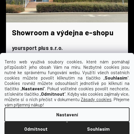
Showroom a výdejna e-shopu
yoursport plus s.r.o.
Dyjská 845/4
196 00 Praha 9 - Čakovice
Tento web využívá soubory cookies, které nám pomáhají
přizpůsobit jeho obsah Vám na míru. Nezbytné cookies jsou
Po - Čt
9:00 - 16:30
nutné ke správnému fungování webu. Využití všech ostatních
cookies můžete povolit kliknutím na tlačítko „
Souhlasím
“.
Pá
9:00 - 15:30
Cookies rovněž můžete odsouhlasit jednotlivě po kliknutí na
So
zavřeno
tlačítko „
Nastavení
“. Pokud volitelné cookies povolit nechcete,
Ne
zavřeno
stiskněte tlačítko „
Odmítnout
“. Kdyby vás cookies zajímaly více,
můžete si o nich přečíst v dokumentu
Zásady cookies
. Přejeme
vám příjemný nákup!
Nastavení
Vytvořil Shoptet
Odmítnout
Souhlasím
Copyright 2026
Kempa | yoursport
. Všechna