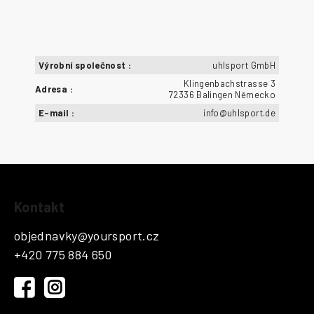
Výrobní společnost
:
uhlsport GmbH
Klingenbachstrasse 3
Adresa
:
72336 Balingen Německo
E-mail
:
info@uhlsport.de
Z
Kontakt
á
p
objednavky
@
yoursport.cz
a
+420 775 884 650
t
í