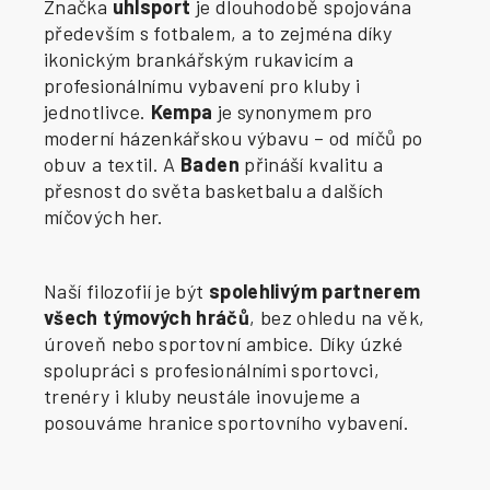
Značka
uhlsport
je dlouhodobě spojována
především s fotbalem, a to zejména díky
ikonickým brankářským rukavicím a
profesionálnímu vybavení pro kluby i
jednotlivce.
Kempa
je synonymem pro
moderní házenkářskou výbavu – od míčů po
obuv a textil. A
Baden
přináší kvalitu a
přesnost do světa basketbalu a dalších
míčových her.
Naší filozofií je být
spolehlivým partnerem
všech týmových hráčů
, bez ohledu na věk,
úroveň nebo sportovní ambice. Díky úzké
spolupráci s profesionálními sportovci,
trenéry i kluby neustále inovujeme a
posouváme hranice sportovního vybavení.