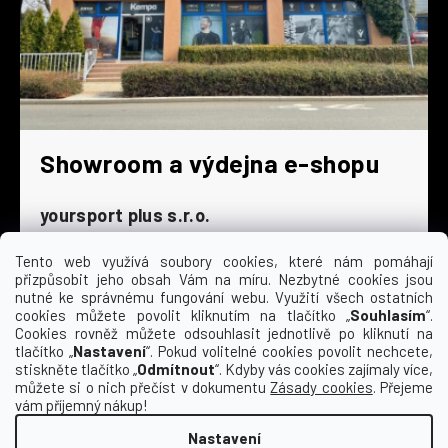
Showroom a výdejna e-shopu
yoursport plus s.r.o.
Dyjská 845/4
196 00 Praha 9 - Čakovice
Tento web využívá soubory cookies, které nám pomáhají
přizpůsobit jeho obsah Vám na míru. Nezbytné cookies jsou
Po - Čt
9:00 - 16:30
nutné ke správnému fungování webu. Využití všech ostatních
cookies můžete povolit kliknutím na tlačítko „
Souhlasím
“.
Pá
9:00 - 15:30
Cookies rovněž můžete odsouhlasit jednotlivě po kliknutí na
So
zavřeno
tlačítko „
Nastavení
“. Pokud volitelné cookies povolit nechcete,
Ne
zavřeno
stiskněte tlačítko „
Odmítnout
“. Kdyby vás cookies zajímaly více,
můžete si o nich přečíst v dokumentu
Zásady cookies
. Přejeme
vám příjemný nákup!
Nastavení