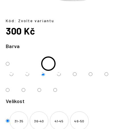
a
j
í
Kód:
Zvolte variantu
300 Kč
t
?
Měrná
cena:
Barva
HLEDAT
Velikost
31-35
36-40
41-45
46-50