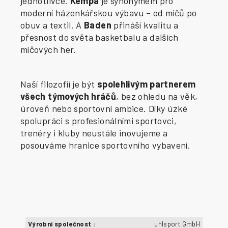
jednotlivce.
Kempa
je synonymem pro
moderní házenkářskou výbavu – od míčů po
obuv a textil. A
Baden
přináší kvalitu a
přesnost do světa basketbalu a dalších
míčových her.
Naší filozofií je být
spolehlivým partnerem
všech týmových hráčů
, bez ohledu na věk,
úroveň nebo sportovní ambice. Díky úzké
spolupráci s profesionálními sportovci,
trenéry i kluby neustále inovujeme a
posouváme hranice sportovního vybavení.
Výrobní společnost
:
uhlsport GmbH