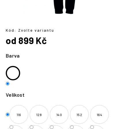
a
j
í
t
Kód:
Zvolte variantu
?
od
899 Kč
Měrná
cena:
Barva
HLEDAT
Velikost
116
128
140
152
164