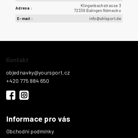
Klingenbachstrasse 3
Adresa
:
72336 Balingen Německo
E-mail
:
info@uhlsport.de
Z
Kontakt
á
p
objednavky
@
yoursport.cz
a
+420 775 884 650
t
í
Informace pro vás
Obchodní podmínky