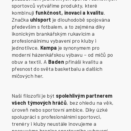
sportovců vytváříme produkty, které
kombinují
funkčnost, inovaci a kvalitu
.
Značka
uhlsport
je dlouhodobě spojována
především s fotbalem, a to zejména díky
ikonickým brankářským rukavicím a
profesionálnímu vybavení pro kluby i
jednotlivce.
Kempa
je synonymem pro
moderní házenkářskou výbavu – od míčů po
obuv a textil. A
Baden
přináší kvalitu a
přesnost do světa basketbalu a dalších
míčových her.
Naší filozofií je být
spolehlivým partnerem
všech týmových hráčů
, bez ohledu na věk,
úroveň nebo sportovní ambice. Díky úzké
spolupráci s profesionálními sportovci,
trenéry i kluby neustále inovujeme a
posouváme hranice sportovního vybavení.