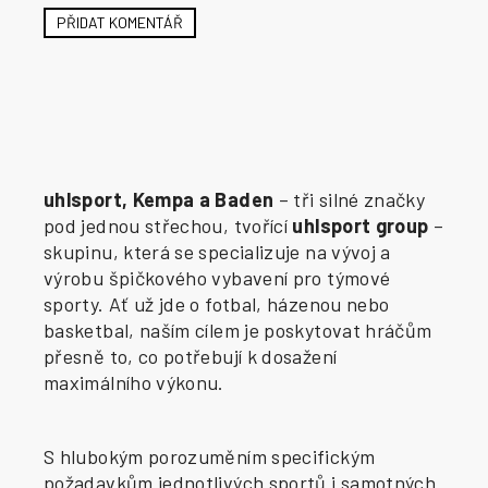
PŘIDAT KOMENTÁŘ
uhlsport, Kempa a Baden
– tři silné značky
pod jednou střechou, tvořící
uhlsport group
–
skupinu, která se specializuje na vývoj a
výrobu špičkového vybavení pro týmové
sporty. Ať už jde o fotbal, házenou nebo
basketbal, naším cílem je poskytovat hráčům
přesně to, co potřebují k dosažení
maximálního výkonu.
S hlubokým porozuměním specifickým
požadavkům jednotlivých sportů i samotných