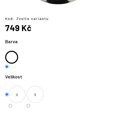
a
j
í
Kód:
Zvolte variantu
749 Kč
t
?
Měrná
cena:
Barva
HLEDAT
Velikost
2
3