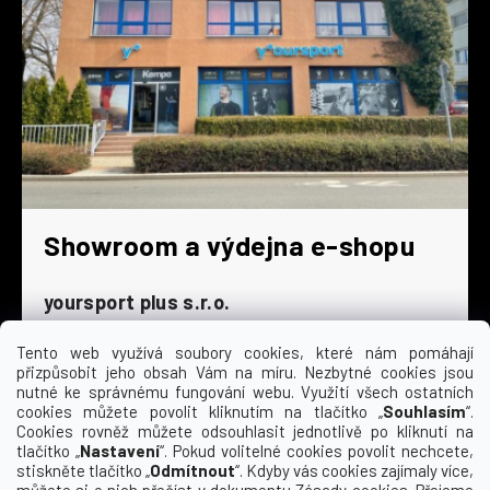
Showroom a výdejna e-shopu
yoursport plus s.r.o.
Dyjská 845/4
196 00 Praha 9 - Čakovice
Tento web využívá soubory cookies, které nám pomáhají
přizpůsobit jeho obsah Vám na míru. Nezbytné cookies jsou
Po - Čt
9:00 - 16:30
nutné ke správnému fungování webu. Využití všech ostatních
cookies můžete povolit kliknutím na tlačítko „
Souhlasím
“.
Pá
9:00 - 15:30
Cookies rovněž můžete odsouhlasit jednotlivě po kliknutí na
So
zavřeno
tlačítko „
Nastavení
“. Pokud volitelné cookies povolit nechcete,
Ne
zavřeno
stiskněte tlačítko „
Odmítnout
“. Kdyby vás cookies zajímaly více,