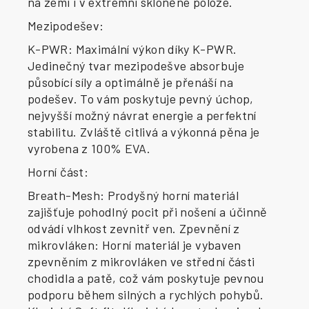
na zemi i v extrémní skloněné poloze.
Mezipodešev:
K-PWR: Maximální výkon díky K-PWR.
Jedinečný tvar mezipodešve absorbuje
působící síly a optimálně je přenáší na
podešev. To vám poskytuje pevný úchop,
nejvyšší možný návrat energie a perfektní
stabilitu. Zvláště citlivá a výkonná pěna je
vyrobena z 100% EVA.
Horní část:
Breath-Mesh: Prodyšný horní materiál
zajišťuje pohodlný pocit při nošení a účinně
odvádí vlhkost zevnitř ven. Zpevnění z
mikrovláken: Horní materiál je vybaven
zpevněním z mikrovláken ve střední části
chodidla a patě, což vám poskytuje pevnou
podporu během silných a rychlých pohybů.