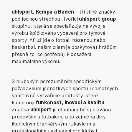
uhlsport, Kempa a Baden
– tři silné značky
pod jednou střechou, tvořící
uhlsport group
–
skupinu, která se specializuje na vývoj a
výrobu špičkového vybavení pro týmové
sporty. Ať už jde o fotbal, házenou nebo
basketbal, naším cílem je poskytovat hráčům
přesně to, co potřebují k dosažení
maximálního výkonu.
S hlubokým porozuměním specifickým
požadavkům jednotlivých sportů i samotných
sportovců vytváříme produkty, které
kombinují
funkčnost, inovaci a kvalitu
.
Značka
uhlsport
je dlouhodobě spojována
především s fotbalem, a to zejména díky
ikonickým brankářským rukavicím a
profesionálnímu vybavení pro kluby i