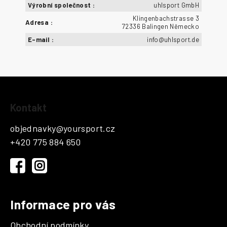
Výrobní společnost
:
uhlsport GmbH
Klingenbachstrasse 3
Adresa
:
72336 Balingen Německo
E-mail
:
info@uhlsport.de
Z
Kontakt
á
p
objednavky
@
yoursport.cz
a
+420 775 884 650
t
í
Informace pro vás
Obchodní podmínky