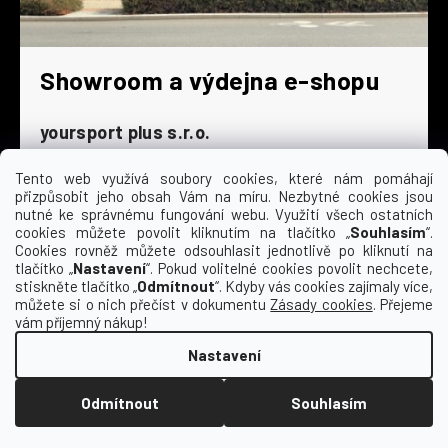
Showroom a výdejna e-shopu
yoursport plus s.r.o.
Dyjská 845/4
196 00 Praha 9 - Čakovice
Tento web využívá soubory cookies, které nám pomáhají
přizpůsobit jeho obsah Vám na míru. Nezbytné cookies jsou
Po - Čt
9:00 - 16:30
nutné ke správnému fungování webu. Využití všech ostatních
cookies můžete povolit kliknutím na tlačítko „
Souhlasím
“.
Pá
9:00 - 15:30
Cookies rovněž můžete odsouhlasit jednotlivě po kliknutí na
So
zavřeno
tlačítko „
Nastavení
“. Pokud volitelné cookies povolit nechcete,
Ne
zavřeno
stiskněte tlačítko „
Odmítnout
“. Kdyby vás cookies zajímaly více,
můžete si o nich přečíst v dokumentu
Zásady cookies
. Přejeme
vám příjemný nákup!
Nastavení
Vytvořil Shoptet
Odmítnout
Souhlasím
Copyright 2026
Kempa | yoursport
. Všechna
práva vyhrazena.
Upravit nastavení cookies