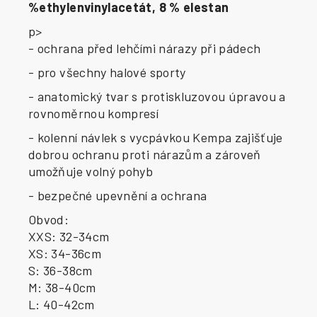
%ethylenvinylacetát, 8 % elestan
p>
- ochrana před lehčími nárazy při pádech
- pro všechny halové sporty
- anatomický tvar s protiskluzovou úpravou a
rovnoměrnou kompresí
- kolenní návlek s vycpávkou Kempa zajišťuje
dobrou ochranu proti nárazům a zároveň
umožňuje volný pohyb
- bezpečné upevnění a ochrana
Obvod:
XXS: 32-34cm
XS: 34-36cm
S: 36-38cm
M: 38-40cm
L: 40-42cm