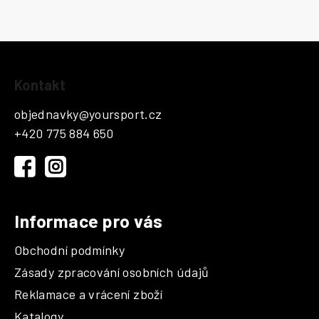
Z
Kontakt
á
p
objednavky
@
yoursport.cz
a
+420 775 884 650
t
í
Informace pro vás
Obchodní podmínky
Zásady zpracování osobních údajů
Reklamace a vrácení zboží
Katalogy