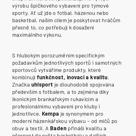
výrobu špičkového vybavení pro týmové
sporty. Ať už jde o fotbal, házenou nebo
basketbal, naším cílem je poskytovat hráčům
přesně to, co potřebují k dosažení
maximálního výkonu.
S hlubokým porozuměním specifickým
požadavkům jednotlivých sportů i samotných
sportovců vytváříme produkty, které
kombinují
funkčnost, inovaci a kvalitu
.
Značka
uhlsport
je dlouhodobě spojována
především s fotbalem, a to zejména díky
ikonickým brankářským rukavicím a
profesionálnímu vybavení pro kluby i
jednotlivce.
Kempa
je synonymem pro
moderní házenkářskou výbavu – od míčů po
obuv a textil. A
Baden
přináší kvalitu a
přesnost do světa basketbalu a dalších