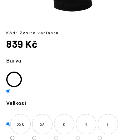
a
j
í
t
Kód:
Zvolte variantu
?
839 Kč
Měrná
cena:
Barva
HLEDAT
Velikost
2XS
XS
S
M
L