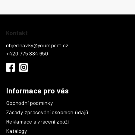
Z
Kontakt
á
p
objednavky
@
yoursport.cz
a
+420 775 884 650
t
í
Informace pro vás
Obchodní podmínky
Zásady zpracování osobních údajů
Reklamace a vrácení zboží
Katalogy