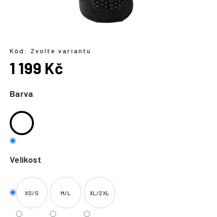
a
j
í
t
Kód:
Zvolte variantu
?
1 199 Kč
Měrná
cena:
Barva
HLEDAT
Velikost
XS/S
M/L
XL/2XL