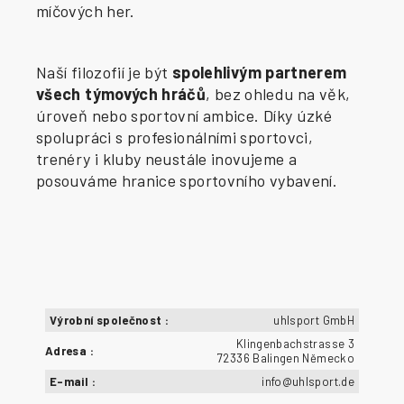
míčových her.
Naší filozofií je být
spolehlivým partnerem
všech týmových hráčů
, bez ohledu na věk,
úroveň nebo sportovní ambice. Díky úzké
spolupráci s profesionálními sportovci,
trenéry i kluby neustále inovujeme a
posouváme hranice sportovního vybavení.
Výrobní společnost
:
uhlsport GmbH
Klingenbachstrasse 3
Adresa
:
72336 Balingen Německo
E-mail
:
info@uhlsport.de