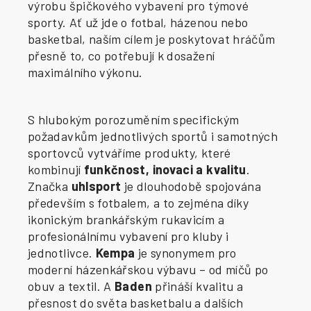
výrobu špičkového vybavení pro týmové
sporty. Ať už jde o fotbal, házenou nebo
basketbal, naším cílem je poskytovat hráčům
přesně to, co potřebují k dosažení
maximálního výkonu.
S hlubokým porozuměním specifickým
požadavkům jednotlivých sportů i samotných
sportovců vytváříme produkty, které
kombinují
funkčnost, inovaci a kvalitu
.
Značka
uhlsport
je dlouhodobě spojována
především s fotbalem, a to zejména díky
ikonickým brankářským rukavicím a
profesionálnímu vybavení pro kluby i
jednotlivce.
Kempa
je synonymem pro
moderní házenkářskou výbavu – od míčů po
obuv a textil. A
Baden
přináší kvalitu a
přesnost do světa basketbalu a dalších