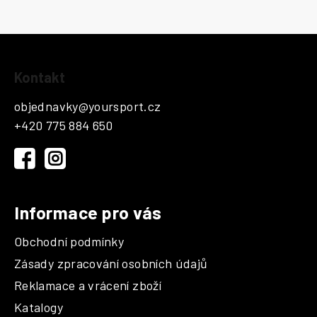
Z
Kontakt
á
p
objednavky
@
yoursport.cz
a
+420 775 884 650
t
í
Informace pro vás
Obchodní podmínky
Zásady zpracování osobních údajů
Reklamace a vrácení zboží
Katalogy