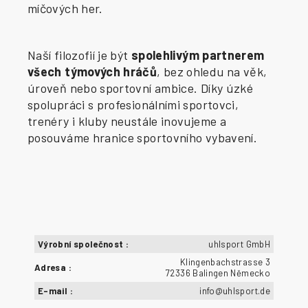
míčových her.
Naší filozofií je být
spolehlivým partnerem
všech týmových hráčů
, bez ohledu na věk,
úroveň nebo sportovní ambice. Díky úzké
spolupráci s profesionálními sportovci,
trenéry i kluby neustále inovujeme a
posouváme hranice sportovního vybavení.
Výrobní společnost
:
uhlsport GmbH
Klingenbachstrasse 3
Adresa
:
72336 Balingen Německo
E-mail
:
info@uhlsport.de