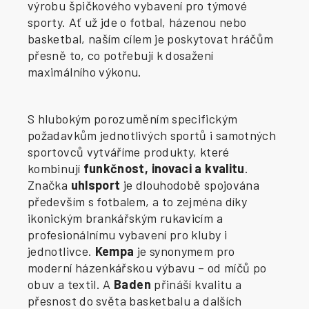
výrobu špičkového vybavení pro týmové
sporty. Ať už jde o fotbal, házenou nebo
basketbal, naším cílem je poskytovat hráčům
přesně to, co potřebují k dosažení
maximálního výkonu.
S hlubokým porozuměním specifickým
požadavkům jednotlivých sportů i samotných
sportovců vytváříme produkty, které
kombinují
funkčnost, inovaci a kvalitu
.
Značka
uhlsport
je dlouhodobě spojována
především s fotbalem, a to zejména díky
ikonickým brankářským rukavicím a
profesionálnímu vybavení pro kluby i
jednotlivce.
Kempa
je synonymem pro
moderní házenkářskou výbavu – od míčů po
obuv a textil. A
Baden
přináší kvalitu a
přesnost do světa basketbalu a dalších