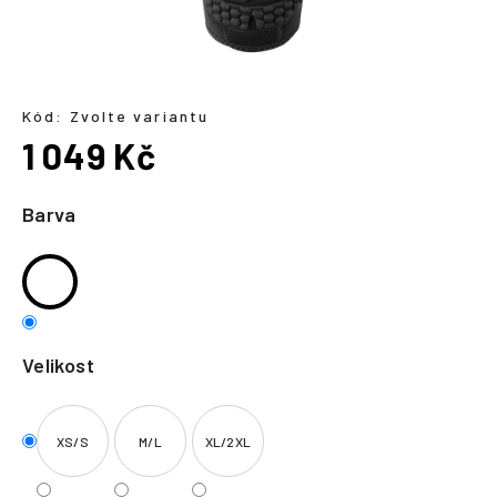
a
j
í
t
Kód:
Zvolte variantu
?
1 049 Kč
Měrná
cena:
Barva
HLEDAT
Velikost
XS/S
M/L
XL/2XL