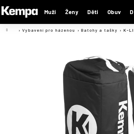
K
Přejít
na
o
Muži
Ženy
Děti
Obuv
D
Zpět
Zpět
obsah
š
do
do
í
Domů
Vybavení pro házenou
Batohy a tašky
K-L
C
k
obchodu
obchodu
o
p
o
t
ř
e
b
u
j
e
t
e
n