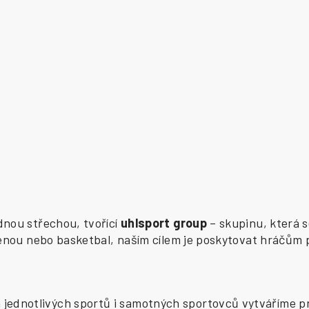
ednou střechou, tvořící
uhlsport group
– skupinu, která s
zenou nebo basketbal, naším cílem je poskytovat hráčům 
ednotlivých sportů i samotných sportovců vytváříme pr