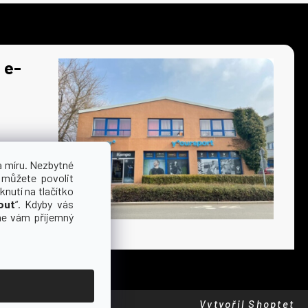
 e-
a míru. Nezbytné
 můžete povolit
knutí na tlačítko
out
“. Kdyby vás
me vám příjemný
Vytvořil Shoptet