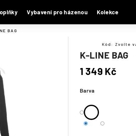
oplňky
Vybavení pro házenou
Kolekce
INE BAG
Kód:
Zvolte v
K-LINE BAG
1 349 Kč
Měrná
cena:
Barva