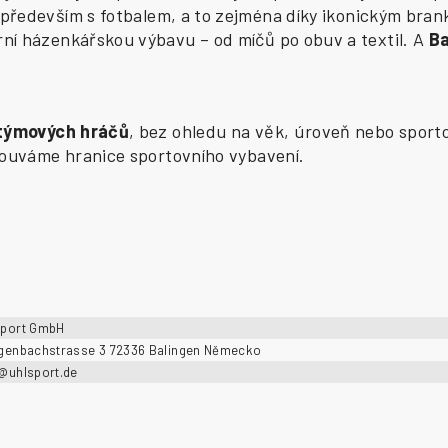
především s fotbalem, a to zejména díky ikonickým bran
í házenkářskou výbavu – od míčů po obuv a textil. A
B
 týmových hráčů
, bez ohledu na věk, úroveň nebo sporto
osouváme hranice sportovního vybavení.
sport GmbH
ngenbachstrasse 3 72336 Balingen Německo
o@uhlsport.de