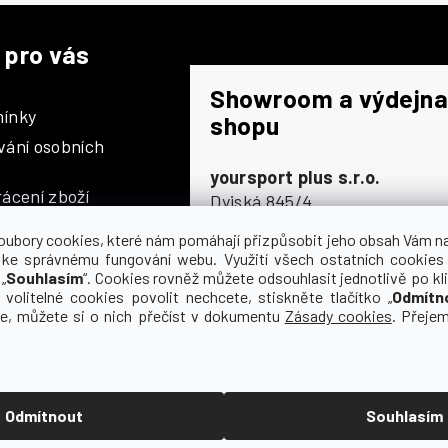
 pro vás
Showroom a výdejna
ínky
shopu
vání osobních
yoursport plus s.r.o.
ácení zboží
Dyjská 845/4
196 00 Praha 9 - Čakovice
oubory cookies, které nám pomáhají přizpůsobit jeho obsah Vám n
Po - Čt
9:00 - 16:30
 ke správnému fungování webu. Využití všech ostatních cookies
„
Souhlasím
“. Cookies rovněž můžete odsouhlasit jednotlivě po kli
Pá
9:00 - 15:30
olupráce
 volitelné cookies povolit nechcete, stiskněte tlačítko „
Odmítn
So
zavřeno
ce, můžete si o nich přečíst v dokumentu
Zásady cookies
. Přeje
Ne
zavřeno
Odmítnout
Souhlasím
 vyhrazena.
Upravit nastavení cookies