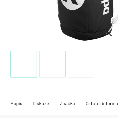
a
j
í
t
?
HLEDAT
Popis
Diskuze
Značka
Ostatní inform