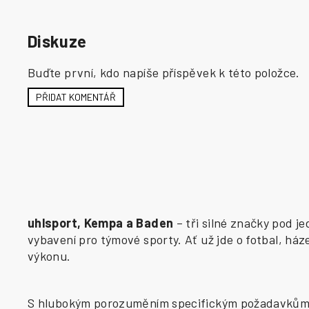
Diskuze
Buďte první, kdo napíše příspěvek k této položce.
PŘIDAT KOMENTÁŘ
uhlsport, Kempa a Baden
– tři silné značky pod j
vybavení pro týmové sporty. Ať už jde o fotbal, há
výkonu.
S hlubokým porozuměním specifickým požadavkům j