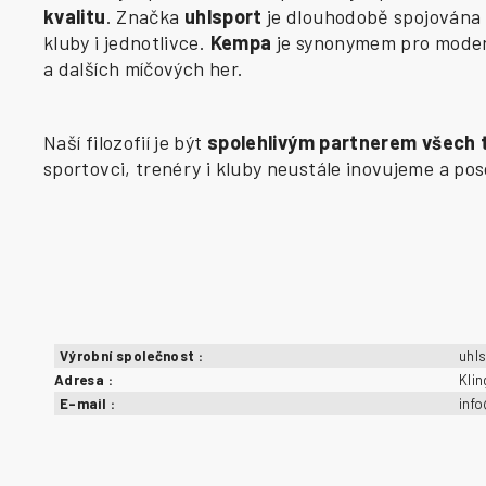
kvalitu
. Značka
uhlsport
je dlouhodobě spojována 
kluby i jednotlivce.
Kempa
je synonymem pro modern
a dalších míčových her.
Naší filozofií je být
spolehlivým partnerem všech
sportovci, trenéry i kluby neustále inovujeme a p
Výrobní společnost
:
uhl
Adresa
:
Kli
E-mail
:
inf