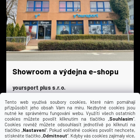
Showroom a výdejna e-shopu
yoursport plus s.r.o.
Dyjská 845/4
196 00 Praha 9 - Čakovice
Tento web využívá soubory cookies, které nám pomáhají
přizpůsobit jeho obsah Vám na míru. Nezbytné cookies jsou
Po - Čt
9:00 - 16:30
nutné ke správnému fungování webu. Využití všech ostatních
cookies můžete povolit kliknutím na tlačítko „
Souhlasím
“.
Pá
9:00 - 15:30
Cookies rovněž můžete odsouhlasit jednotlivě po kliknutí na
So
zavřeno
tlačítko „
Nastavení
“. Pokud volitelné cookies povolit nechcete,
Ne
zavřeno
stiskněte tlačítko „
Odmítnout
“. Kdyby vás cookies zajímaly více,