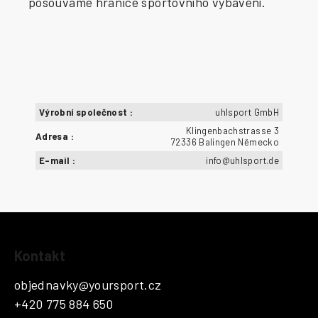
posouváme hranice sportovního vybavení.
Výrobní společnost
:
uhlsport GmbH
Klingenbachstrasse 3
Adresa
:
72336 Balingen Německo
E-mail
:
info@uhlsport.de
Z
Kontakt
á
p
objednavky
@
yoursport.cz
a
+420 775 884 650
t