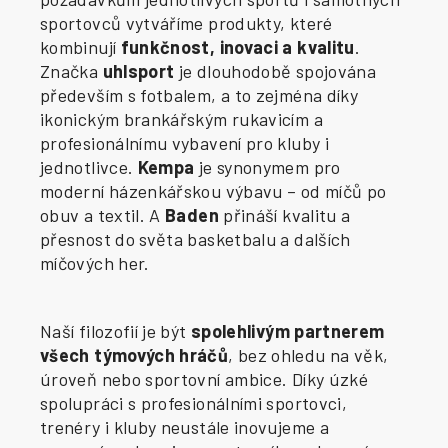
sportovců vytváříme produkty, které
kombinují
funkčnost, inovaci a kvalitu
.
Značka
uhlsport
je dlouhodobě spojována
především s fotbalem, a to zejména díky
ikonickým brankářským rukavicím a
profesionálnímu vybavení pro kluby i
jednotlivce.
Kempa
je synonymem pro
moderní házenkářskou výbavu – od míčů po
obuv a textil. A
Baden
přináší kvalitu a
přesnost do světa basketbalu a dalších
míčových her.
Naší filozofií je být
spolehlivým partnerem
všech týmových hráčů
, bez ohledu na věk,
úroveň nebo sportovní ambice. Díky úzké
spolupráci s profesionálními sportovci,
trenéry i kluby neustále inovujeme a