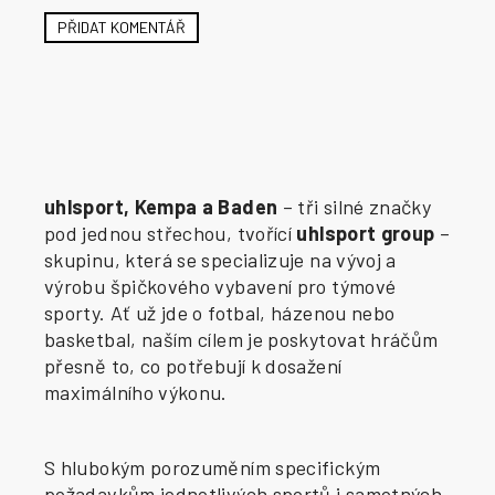
PŘIDAT KOMENTÁŘ
uhlsport, Kempa a Baden
– tři silné značky
pod jednou střechou, tvořící
uhlsport group
–
skupinu, která se specializuje na vývoj a
výrobu špičkového vybavení pro týmové
sporty. Ať už jde o fotbal, házenou nebo
basketbal, naším cílem je poskytovat hráčům
přesně to, co potřebují k dosažení
maximálního výkonu.
S hlubokým porozuměním specifickým
požadavkům jednotlivých sportů i samotných