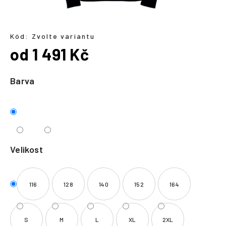
a
j
í
Kód:
Zvolte variantu
od
1 491 Kč
t
?
Měrná
cena:
Barva
HLEDAT
Velikost
116
128
140
152
164
S
M
L
XL
2XL