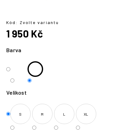
a
j
í
Kód:
Zvolte variantu
1 950 Kč
t
?
Měrná
cena:
Barva
HLEDAT
Velikost
S
M
L
XL