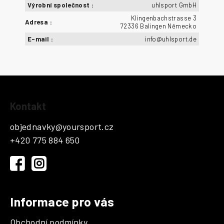
Výrobní společnost
:
uhlsport GmbH
Klingenbachstrasse 3
Adresa
:
72336 Balingen Německo
E-mail
:
info@uhlsport.de
Z
Kontakt
á
p
objednavky
@
yoursport.cz
a
+420 775 884 650
t
í
Informace pro vás
Obchodní podmínky