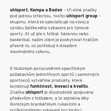
uhlsport, Kempa a Baden
– tři silné značky
pod jednou střechou, tvořící
uhlsport group
–
skupinu, která se specializuje na vývoj a
výrobu špičkového vybavení pro týmové
sporty. Ať už jde o fotbal, házenou nebo
basketbal, naším cílem je poskytovat hráčům
přesně to, co potřebují k dosažení
maximálního výkonu.
S hlubokým porozuměním specifickým
požadavkům jednotlivých sportů i samotných
sportovců vytváříme produkty, které
kombinují
funkčnost, inovaci a kvalitu
.
Značka
uhlsport
je dlouhodobě spojována
především s fotbalem, a to zejména díky
ikonickým brankářským rukavicím a
profesionálnímu vybavení pro kluby i