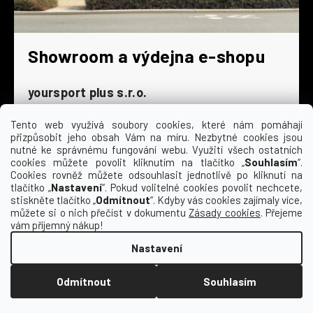
Showroom a výdejna e-shopu
yoursport plus s.r.o.
Dyjská 845/4
196 00 Praha 9 - Čakovice
Tento web využívá soubory cookies, které nám pomáhají
přizpůsobit jeho obsah Vám na míru. Nezbytné cookies jsou
Po - Čt
9:00 - 16:30
nutné ke správnému fungování webu. Využití všech ostatních
cookies můžete povolit kliknutím na tlačítko „
Souhlasím
“.
Pá
9:00 - 15:30
Cookies rovněž můžete odsouhlasit jednotlivě po kliknutí na
So
zavřeno
tlačítko „
Nastavení
“. Pokud volitelné cookies povolit nechcete,
Ne
zavřeno
stiskněte tlačítko „
Odmítnout
“. Kdyby vás cookies zajímaly více,
můžete si o nich přečíst v dokumentu
Zásady cookies
. Přejeme
vám příjemný nákup!
Nastavení
Vytvořil Shoptet
Odmítnout
Souhlasím
Copyright 2026
Kempa | yoursport
. Všechna
práva vyhrazena.
Upravit nastavení cookies