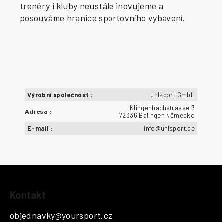
trenéry i kluby neustále inovujeme a
posouváme hranice sportovního vybavení.
Výrobní společnost
:
uhlsport GmbH
Klingenbachstrasse 3
Adresa
:
72336 Balingen Německo
E-mail
:
info@uhlsport.de
Z
Kontakt
á
p
objednavky
@
yoursport.cz