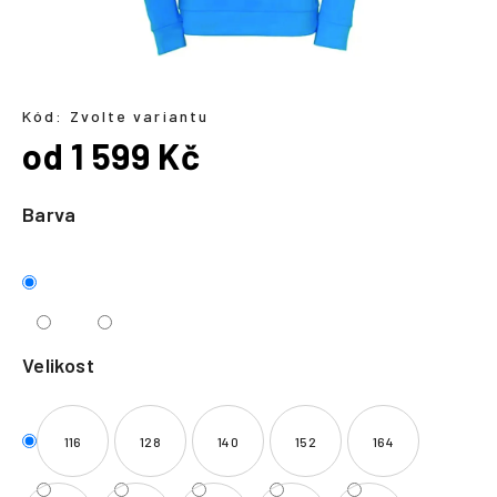
a
j
í
t
Kód:
Zvolte variantu
?
od
1 599 Kč
Měrná
cena:
Barva
HLEDAT
Velikost
116
128
140
152
164