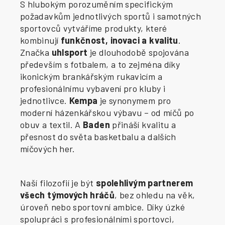
S hlubokým porozuměním specifickým
požadavkům jednotlivých sportů i samotných
sportovců vytváříme produkty, které
kombinují
funkčnost, inovaci a kvalitu
.
Značka
uhlsport
je dlouhodobě spojována
především s fotbalem, a to zejména díky
ikonickým brankářským rukavicím a
profesionálnímu vybavení pro kluby i
jednotlivce.
Kempa
je synonymem pro
moderní házenkářskou výbavu – od míčů po
obuv a textil. A
Baden
přináší kvalitu a
přesnost do světa basketbalu a dalších
míčových her.
Naší filozofií je být
spolehlivým partnerem
všech týmových hráčů
, bez ohledu na věk,
úroveň nebo sportovní ambice. Díky úzké
spolupráci s profesionálními sportovci,