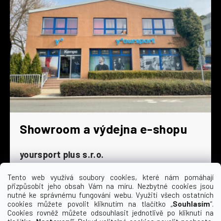
Showroom a výdejna e-shopu
yoursport plus s.r.o.
Dyjská 845/4
196 00 Praha 9 - Čakovice
Tento web využívá soubory cookies, které nám pomáhají
přizpůsobit jeho obsah Vám na míru. Nezbytné cookies jsou
Po - Čt
9:00 - 16:30
nutné ke správnému fungování webu. Využití všech ostatních
cookies můžete povolit kliknutím na tlačítko „
Souhlasím
“.
Pá
9:00 - 15:30
Cookies rovněž můžete odsouhlasit jednotlivě po kliknutí na
So
zavřeno