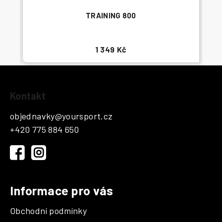
TRAINING 800
1 349 Kč
Z
Kontakt
á
p
objednavky
@
yoursport.cz
a
+420 775 884 650
t
í
Informace pro vás
Obchodní podmínky