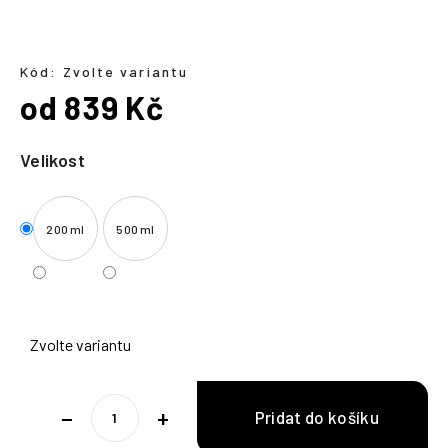
a
j
í
Kód:
Zvolte variantu
od
839 Kč
t
?
Měrná
cena:
Velikost
200 ml
500 ml
HLEDAT
Zvolte variantu
−
+