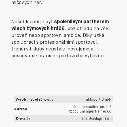
míčových her.
Naší filozofií je být
spolehlivým partnerem
všech týmových hráčů
, bez ohledu na věk,
úroveň nebo sportovní ambice. Díky úzké
spolupráci s profesionálními sportovci,
trenéry i kluby neustále inovujeme a
posouváme hranice sportovního vybavení.
Výrobní společnost
:
uhlsport GmbH
Klingenbachstrasse 3
Adresa
:
72336 Balingen Německo
E-mail
:
info@uhlsport.de