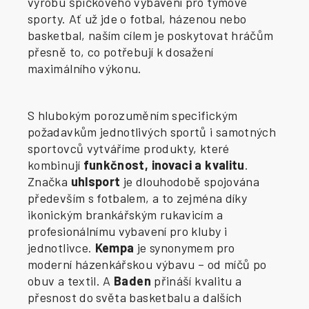
výrobu špičkového vybavení pro týmové
sporty. Ať už jde o fotbal, házenou nebo
basketbal, naším cílem je poskytovat hráčům
přesně to, co potřebují k dosažení
maximálního výkonu.
S hlubokým porozuměním specifickým
požadavkům jednotlivých sportů i samotných
sportovců vytváříme produkty, které
kombinují
funkčnost, inovaci a kvalitu
.
Značka
uhlsport
je dlouhodobě spojována
především s fotbalem, a to zejména díky
ikonickým brankářským rukavicím a
profesionálnímu vybavení pro kluby i
jednotlivce.
Kempa
je synonymem pro
moderní házenkářskou výbavu – od míčů po
obuv a textil. A
Baden
přináší kvalitu a
přesnost do světa basketbalu a dalších