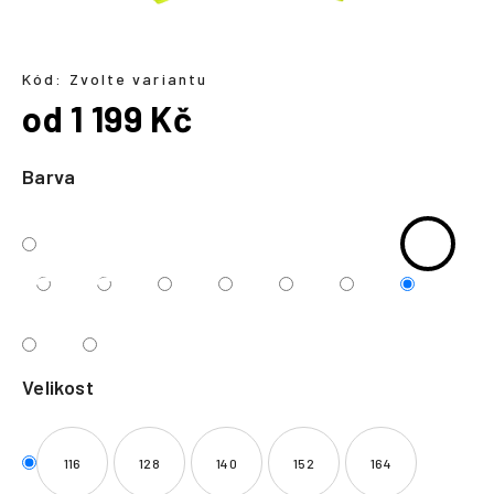
a
j
í
Kód:
Zvolte variantu
od
1 199 Kč
t
?
Měrná
cena:
Barva
HLEDAT
Velikost
116
128
140
152
164