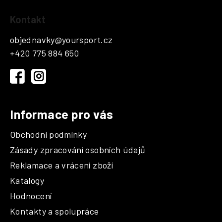
Z
Kontakt
á
p
objednavky
@
yoursport.cz
a
+420 775 884 650
t
í
Informace pro vás
Obchodní podmínky
Zásady zpracování osobních údajů
Reklamace a vrácení zboží
Katalogy
Hodnocení
Kontakty a spolupráce