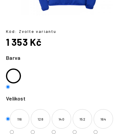
a
j
í
t
Kód:
Zvolte variantu
?
1 353 Kč
Měrná
cena:
Barva
HLEDAT
Velikost
116
128
140
152
164