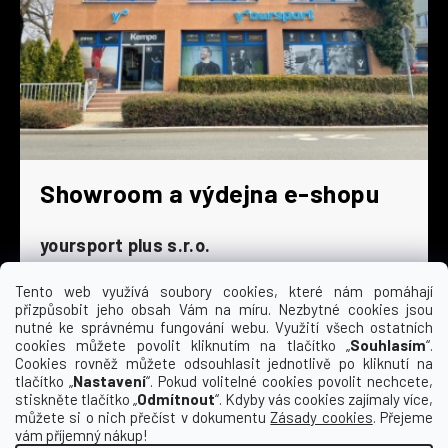
Showroom a výdejna e-shopu
yoursport plus s.r.o.
Dyjská 845/4
196 00 Praha 9 - Čakovice
Tento web využívá soubory cookies, které nám pomáhají
přizpůsobit jeho obsah Vám na míru. Nezbytné cookies jsou
Po - Čt
9:00 - 16:30
nutné ke správnému fungování webu. Využití všech ostatních
cookies můžete povolit kliknutím na tlačítko „
Souhlasím
“.
Pá
9:00 - 15:30
Cookies rovněž můžete odsouhlasit jednotlivě po kliknutí na
So
zavřeno
tlačítko „
Nastavení
“. Pokud volitelné cookies povolit nechcete,
Ne
zavřeno
stiskněte tlačítko „
Odmítnout
“. Kdyby vás cookies zajímaly více,
můžete si o nich přečíst v dokumentu
Zásady cookies
. Přejeme
vám příjemný nákup!