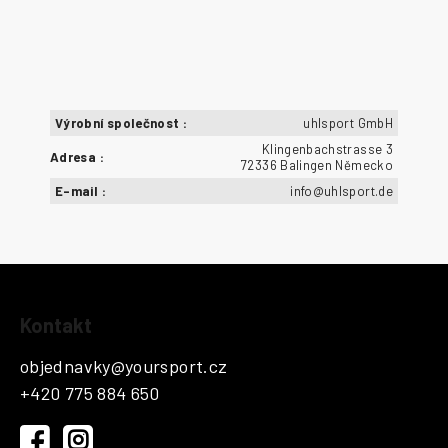
Výrobní společnost
:
uhlsport GmbH
Klingenbachstrasse 3
Adresa
:
72336 Balingen Německo
E-mail
:
info@uhlsport.de
Z
Kontakt
á
p
objednavky
@
yoursport.cz
a
+420 775 884 650
t
í