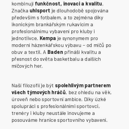
kombinují
funkčnost, inovaci a kvalitu
.
Značka
uhlsport
je dlouhodobě spojována
především s fotbalem, a to zejména díky
ikonickým brankářským rukavicím a
profesionálnímu vybavení pro kluby i
jednotlivce.
Kempa
je synonymem pro
moderní házenkářskou výbavu – od míčů po
obuv a textil. A
Baden
přináší kvalitu a
přesnost do světa basketbalu a dalších
míčových her.
Naší filozofií je být
spolehlivým partnerem
všech týmových hráčů
, bez ohledu na věk,
úroveň nebo sportovní ambice. Díky úzké
spolupráci s profesionálními sportovci,
trenéry i kluby neustále inovujeme a
posouváme hranice sportovního vybavení.