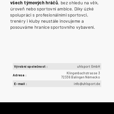
všech týmových hráčů
, bez ohledu na věk,
úroveň nebo sportovní ambice. Díky úzké
spolupráci s profesionálními sportovci,
trenéry i kluby neustále inovujeme a
posouváme hranice sportovního vybavení.
Výrobní společnost
:
uhlsport GmbH
Klingenbachstrasse 3
Adresa
:
72336 Balingen Německo
E-mail
:
info@uhlsport.de
Z