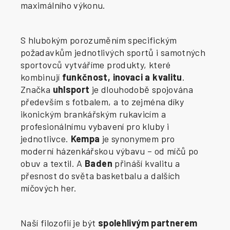
maximálního výkonu.
S hlubokým porozuměním specifickým
požadavkům jednotlivých sportů i samotných
sportovců vytváříme produkty, které
kombinují
funkčnost, inovaci a kvalitu
.
Značka
uhlsport
je dlouhodobě spojována
především s fotbalem, a to zejména díky
ikonickým brankářským rukavicím a
profesionálnímu vybavení pro kluby i
jednotlivce.
Kempa
je synonymem pro
moderní házenkářskou výbavu – od míčů po
obuv a textil. A
Baden
přináší kvalitu a
přesnost do světa basketbalu a dalších
míčových her.
Naší filozofií je být
spolehlivým partnerem