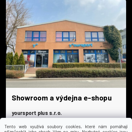
Showroom a výdejna e-shopu
yoursport plus s.r.o.
Dyjská 845/4
196 00 Praha 9 - Čakovice
Tento web využívá soubory cookies, které nám pomáhají
přizpůsobit jeho obsah Vám na míru. Nezbytné cookies jsou