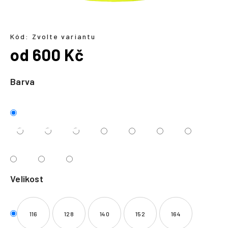
a
j
í
Kód:
Zvolte variantu
od
600 Kč
t
?
Měrná
cena:
Barva
HLEDAT
Velikost
116
128
140
152
164