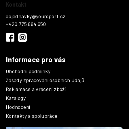
Kontakt
á
p
objednavky
@
yoursport.cz
a
+420 775 884 650
t
í
Informace pro vás
Obchodní podmínky
Zásady zpracování osobních údajů
Reklamace a vrácení zboží
Katalogy
Hodnocení
Kontakty a spolupráce