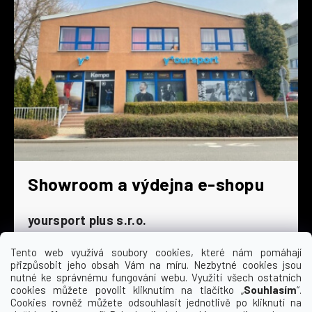
Showroom a výdejna e-shopu
yoursport plus s.r.o.
Dyjská 845/4
196 00 Praha 9 - Čakovice
Tento web využívá soubory cookies, které nám pomáhají
přizpůsobit jeho obsah Vám na míru. Nezbytné cookies jsou
Po - Čt
9:00 - 16:30
nutné ke správnému fungování webu. Využití všech ostatních
cookies můžete povolit kliknutím na tlačítko „
Souhlasím
“.
Pá
9:00 - 15:30
Cookies rovněž můžete odsouhlasit jednotlivě po kliknutí na
So
zavřeno