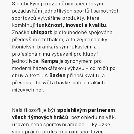
S hlubokým porozuměním specifickým
požadavkům jednotlivých sportů i samotných
sportovců vytváříme produkty, které
kombinují
funkčnost, inovaci a kvalitu
.
Značka
uhlsport
je dlouhodobě spojována
především s fotbalem, a to zejména díky
ikonickým brankářským rukavicím a
profesionálnímu vybavení pro kluby i
jednotlivce.
Kempa
je synonymem pro
moderní házenkářskou výbavu – od míčů po
obuv a textil. A
Baden
přináší kvalitu a
přesnost do světa basketbalu a dalších
míčových her.
Naší filozofií je být
spolehlivým partnerem
všech týmových hráčů
, bez ohledu na věk,
úroveň nebo sportovní ambice. Díky úzké
spolupráci s profesionálními sportovci,