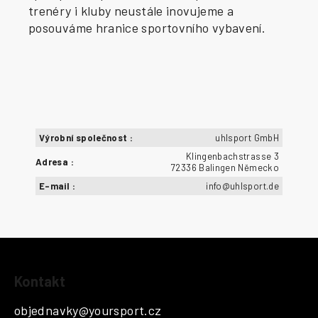
trenéry i kluby neustále inovujeme a
posouváme hranice sportovního vybavení.
Výrobní společnost
:
uhlsport GmbH
Klingenbachstrasse 3
Adresa
:
72336 Balingen Německo
E-mail
:
info@uhlsport.de
Z
Kontakt
á
p
objednavky
@
yoursport.cz