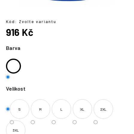
a
j
í
Kód:
Zvolte variantu
916 Kč
t
?
Měrná
cena:
Barva
HLEDAT
Velikost
S
M
L
XL
2XL
3XL