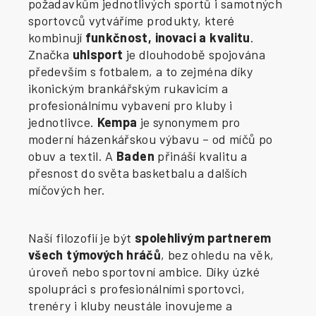
požadavkům jednotlivých sportů i samotných
sportovců vytváříme produkty, které
kombinují
funkčnost, inovaci a kvalitu
.
Značka
uhlsport
je dlouhodobě spojována
především s fotbalem, a to zejména díky
ikonickým brankářským rukavicím a
profesionálnímu vybavení pro kluby i
jednotlivce.
Kempa
je synonymem pro
moderní házenkářskou výbavu – od míčů po
obuv a textil. A
Baden
přináší kvalitu a
přesnost do světa basketbalu a dalších
míčových her.
Naší filozofií je být
spolehlivým partnerem
všech týmových hráčů
, bez ohledu na věk,
úroveň nebo sportovní ambice. Díky úzké
spolupráci s profesionálními sportovci,
trenéry i kluby neustále inovujeme a