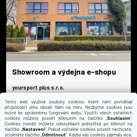
Showroom a výdejna e-shopu
yoursport plus s.r.o.
Dyjská 845/4
196 00 Praha 9 - Čakovice
Tento web využívá soubory cookies, které nám pomáhají
přizpůsobit jeho obsah Vám na míru. Nezbytné cookies jsou
Po - Čt
9:00 - 16:30
nutné ke správnému fungování webu. Využití všech ostatních
cookies můžete povolit kliknutím na tlačítko „
Souhlasím
“.
Pá
9:00 - 15:30
Cookies rovněž můžete odsouhlasit jednotlivě po kliknutí na
So
zavřeno
tlačítko „
Nastavení
“. Pokud volitelné cookies povolit nechcete,
Ne
zavřeno
stiskněte tlačítko „
Odmítnout
“. Kdyby vás cookies zajímaly více,