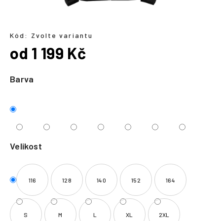
a
j
í
Kód:
Zvolte variantu
od
1 199 Kč
t
?
Měrná
cena:
Barva
HLEDAT
Velikost
116
128
140
152
164
S
M
L
XL
2XL