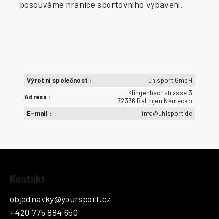
posouváme hranice sportovního vybavení.
Výrobní společnost
:
uhlsport GmbH
Klingenbachstrasse 3
Adresa
:
72336 Balingen Německo
E-mail
:
info@uhlsport.de
Z
Kontakt
á
p
objednavky
@
yoursport.cz
a
+420 775 884 650