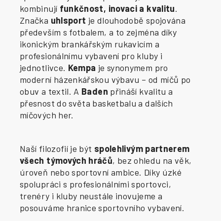
kombinují
funkčnost, inovaci a kvalitu
.
Značka
uhlsport
je dlouhodobě spojována
především s fotbalem, a to zejména díky
ikonickým brankářským rukavicím a
profesionálnímu vybavení pro kluby i
jednotlivce.
Kempa
je synonymem pro
moderní házenkářskou výbavu – od míčů po
obuv a textil. A
Baden
přináší kvalitu a
přesnost do světa basketbalu a dalších
míčových her.
Naší filozofií je být
spolehlivým partnerem
všech týmových hráčů
, bez ohledu na věk,
úroveň nebo sportovní ambice. Díky úzké
spolupráci s profesionálními sportovci,
trenéry i kluby neustále inovujeme a
posouváme hranice sportovního vybavení.