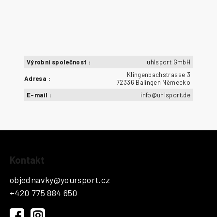
Výrobní společnost
:
uhlsport GmbH
Klingenbachstrasse 3
Adresa
:
72336 Balingen Německo
E-mail
:
info@uhlsport.de
Z
Kontakt
á
p
objednavky
@
yoursport.cz
a
+420 775 884 650
t
í