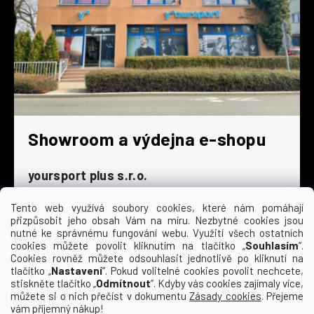
Showroom a výdejna e-shopu
yoursport plus s.r.o.
Dyjská 845/4
196 00 Praha 9 - Čakovice
Tento web využívá soubory cookies, které nám pomáhají
přizpůsobit jeho obsah Vám na míru. Nezbytné cookies jsou
Po - Čt
9:00 - 16:30
nutné ke správnému fungování webu. Využití všech ostatních
cookies můžete povolit kliknutím na tlačítko „
Souhlasím
“.
Pá
9:00 - 15:30
Cookies rovněž můžete odsouhlasit jednotlivě po kliknutí na
So
zavřeno
tlačítko „
Nastavení
“. Pokud volitelné cookies povolit nechcete,
Ne
zavřeno
stiskněte tlačítko „
Odmítnout
“. Kdyby vás cookies zajímaly více,
můžete si o nich přečíst v dokumentu
Zásady cookies
. Přejeme
vám příjemný nákup!