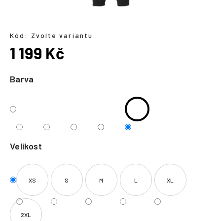
a
j
í
Kód:
Zvolte variantu
1 199 Kč
t
?
Měrná
cena:
Barva
HLEDAT
Velikost
XS
S
M
L
XL
2XL