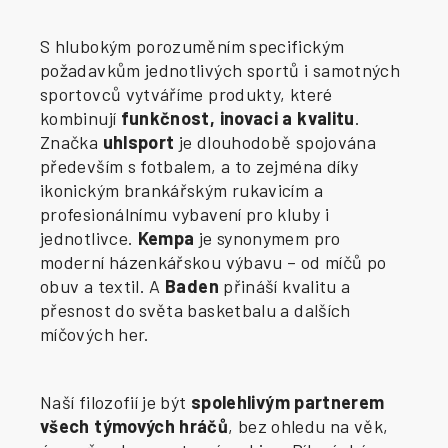
S hlubokým porozuměním specifickým
požadavkům jednotlivých sportů i samotných
sportovců vytváříme produkty, které
kombinují
funkčnost, inovaci a kvalitu
.
Značka
uhlsport
je dlouhodobě spojována
především s fotbalem, a to zejména díky
ikonickým brankářským rukavicím a
profesionálnímu vybavení pro kluby i
jednotlivce.
Kempa
je synonymem pro
moderní házenkářskou výbavu – od míčů po
obuv a textil. A
Baden
přináší kvalitu a
přesnost do světa basketbalu a dalších
míčových her.
Naší filozofií je být
spolehlivým partnerem
všech týmových hráčů
, bez ohledu na věk,