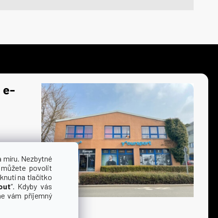
 e-
a míru. Nezbytné
 můžete povolit
knutí na tlačítko
out
“. Kdyby vás
me vám příjemný