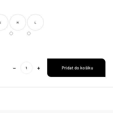
S
M
L
−
+