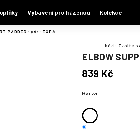
oplňky
Vybavení pro házenou
Kolekce
T PADDED (pár) ZORA
Kód:
Zvolte v
ELBOW SUPPO
839 Kč
Měrná
cena:
Barva