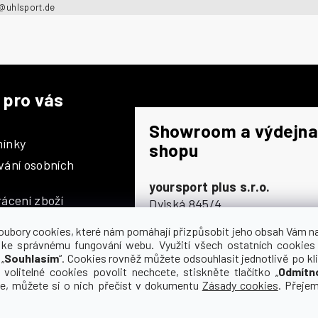
o@uhlsport.de
 pro vás
Showroom a výdejna
ínky
shopu
vání osobních
yoursport plus s.r.o.
ácení zboží
Dyjská 845/4
196 00 Praha 9 - Čakovice
oubory cookies, které nám pomáhají přizpůsobit jeho obsah Vám n
Po - Čt
9:00 - 16:30
 ke správnému fungování webu. Využití všech ostatních cookies
„
Souhlasím
“. Cookies rovněž můžete odsouhlasit jednotlivě po kli
Pá
9:00 - 15:30
olupráce
 volitelné cookies povolit nechcete, stiskněte tlačítko „
Odmítn
So
zavřeno
ce, můžete si o nich přečíst v dokumentu
Zásady cookies
. Přeje
Ne
zavřeno