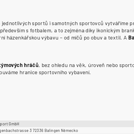
ednotlivých sportů i samotných sportovců vytváříme pr
především s fotbalem, a to zejména díky ikonickým bran
í házenkářskou výbavu – od míčů po obuv a textil. A
B
 týmových hráčů
, bez ohledu na věk, úroveň nebo sporto
osouváme hranice sportovního vybavení.
sport GmbH
ngenbachstrasse 3 72336 Balingen Německo