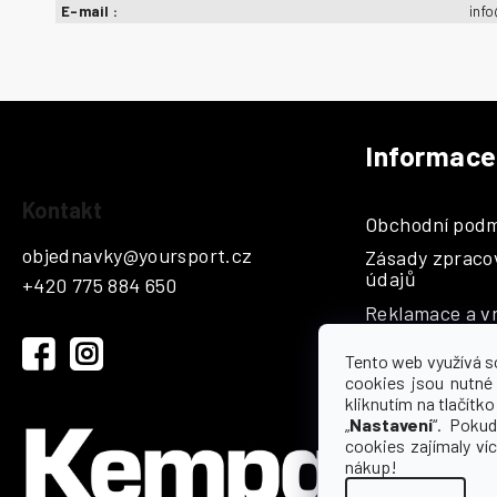
E-mail
:
inf
Informace
Z
á
Kontakt
Obchodní podm
p
objednavky
@
yoursport.cz
Zásady zpraco
a
údajů
+420 775 884 650
t
Reklamace a vr
í
Katalogy
Tento web využívá s
Hodnocení
cookies jsou nutné
kliknutím na tlačítko 
Kontakty a sp
„
Nastavení
“. Pokud
cookies zajímaly ví
nákup!