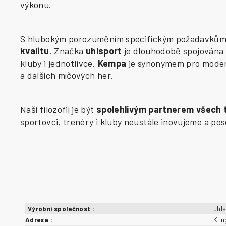
výkonu.
S hlubokým porozuměním specifickým požadavkům j
kvalitu
. Značka
uhlsport
je dlouhodobě spojována 
kluby i jednotlivce.
Kempa
je synonymem pro modern
a dalších míčových her.
Naší filozofií je být
spolehlivým partnerem všech
sportovci, trenéry i kluby neustále inovujeme a p
Výrobní společnost
:
uhl
Adresa
:
Kli