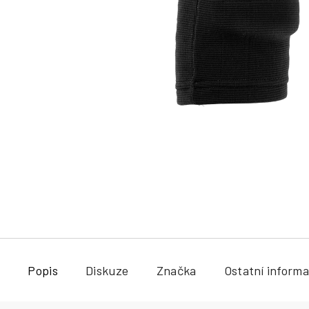
a
j
í
t
?
HLEDAT
Popis
Diskuze
Značka
Ostatní inform