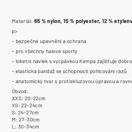
Materiál:
65 % nylon, 15 % polyester, 12 % etylen
p>
- bezpečné upevnění a ochrana
- pro všechny halové sporty
- loketní návlek s vycpávkou Kempa zajišťuje dob
- elastická bandáž se schopností pohlcování rázů
- anatomický tvar s protiskluzovou úpravou a rov
Obvod:
XXS: 20-22cm
XS: 22-24cm
S: 24-27cm
M: 27-30cm
L: 30-34cm