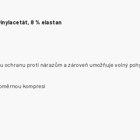
vinylacetát, 8 % elastan
rou ochranu proti nárazům a zároveň umožňuje volný poh
noměrnou kompresí