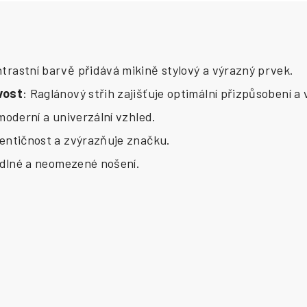
ntrastní barvě přidává mikině stylový a výrazný prvek.
vost
: Raglánový střih zajišťuje optimální přizpůsobení a
moderní a univerzální vzhled.
tentičnost a zvýrazňuje značku.
odlné a neomezené nošení.