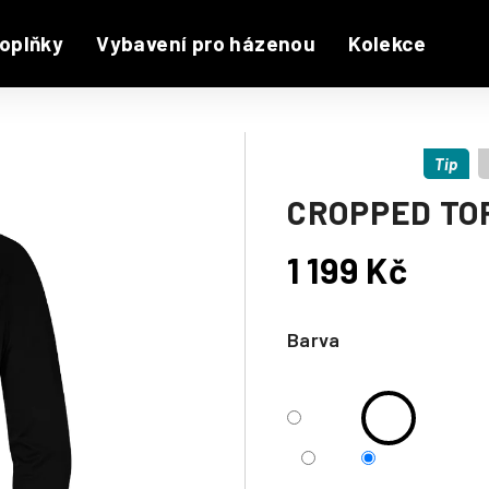
oplňky
Vybavení pro házenou
Kolekce
Tip
CROPPED TO
1 199 Kč
Měrná
cena:
Barva