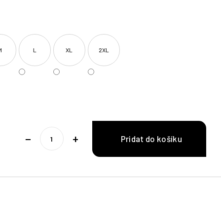
M
L
XL
2XL
−
+