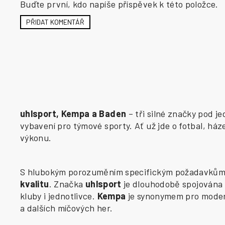
Buďte první, kdo napíše příspěvek k této položce.
PŘIDAT KOMENTÁŘ
uhlsport, Kempa a Baden
– tři silné značky pod j
vybavení pro týmové sporty. Ať už jde o fotbal, há
výkonu.
S hlubokým porozuměním specifickým požadavkům j
kvalitu
. Značka
uhlsport
je dlouhodobě spojována 
kluby i jednotlivce.
Kempa
je synonymem pro modern
a dalších míčových her.