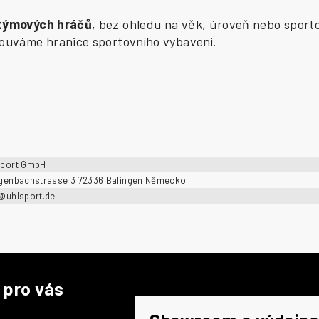
 týmových hráčů
, bez ohledu na věk, úroveň nebo sporto
osouváme hranice sportovního vybavení.
sport GmbH
ngenbachstrasse 3 72336 Balingen Německo
o@uhlsport.de
 pro vás