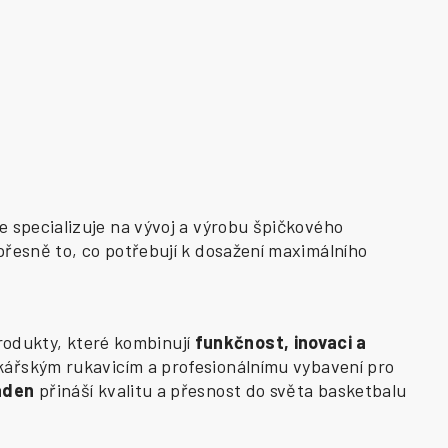
e specializuje na vývoj a výrobu špičkového
přesně to, co potřebují k dosažení maximálního
odukty, které kombinují
funkčnost, inovaci a
kářským rukavicím a profesionálnímu vybavení pro
aden
přináší kvalitu a přesnost do světa basketbalu