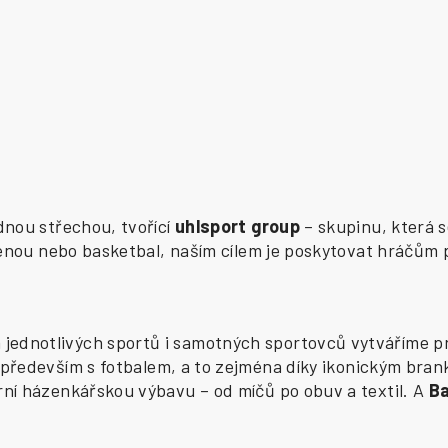
ednou střechou, tvořící
uhlsport group
– skupinu, která s
zenou nebo basketbal, naším cílem je poskytovat hráčům 
ednotlivých sportů i samotných sportovců vytváříme pr
především s fotbalem, a to zejména díky ikonickým bran
í házenkářskou výbavu – od míčů po obuv a textil. A
B