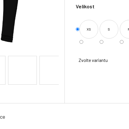
Velikost
XS
S
Zvolte variantu
ace