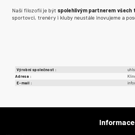
Naší filozofií je být
spolehlivým partnerem všech
sportovci, trenéry i kluby neustále inovujeme a p
Výrobní společnost
:
uhl
Adresa
:
Kli
E-mail
:
inf
Informace
Z