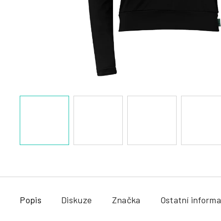
a
j
í
t
?
HLEDAT
Popis
Diskuze
Značka
Ostatní inform