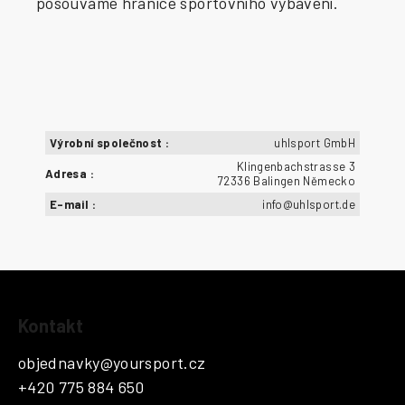
posouváme hranice sportovního vybavení.
Výrobní společnost
:
uhlsport GmbH
Klingenbachstrasse 3
Adresa
:
72336 Balingen Německo
E-mail
:
info@uhlsport.de
Z
Kontakt
á
p
objednavky
@
yoursport.cz
a
+420 775 884 650
t