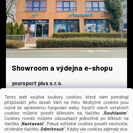
Showroom a výdejna e-shopu
yoursport plus s.r.o.
Dyjská 845/4
196 00 Praha 9 - Čakovice
Tento web využívá soubory cookies, které nám pomáhají
přizpůsobit jeho obsah Vám na míru. Nezbytné cookies jsou
Po - Čt
9:00 - 16:30
nutné ke správnému fungování webu. Využití všech ostatních
cookies můžete povolit kliknutím na tlačítko „
Souhlasím
“.
Pá
9:00 - 15:30
Cookies rovněž můžete odsouhlasit jednotlivě po kliknutí na
So
zavřeno
tlačítko „
Nastavení
“. Pokud volitelné cookies povolit nechcete,
Ne
zavřeno
stiskněte tlačítko „
Odmítnout
“. Kdyby vás cookies zajímaly více,