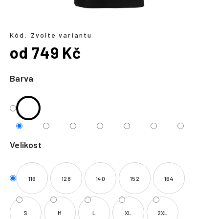
a
j
í
Kód:
Zvolte variantu
od
749 Kč
t
?
Měrná
cena:
Barva
HLEDAT
Velikost
116
128
140
152
164
S
M
L
XL
2XL