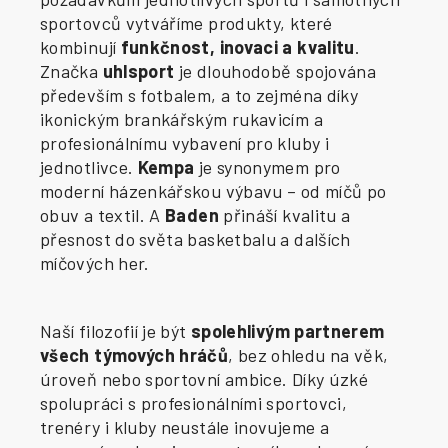
sportovců vytváříme produkty, které
kombinují
funkčnost, inovaci a kvalitu
.
Značka
uhlsport
je dlouhodobě spojována
především s fotbalem, a to zejména díky
ikonickým brankářským rukavicím a
profesionálnímu vybavení pro kluby i
jednotlivce.
Kempa
je synonymem pro
moderní házenkářskou výbavu – od míčů po
obuv a textil. A
Baden
přináší kvalitu a
přesnost do světa basketbalu a dalších
míčových her.
Naší filozofií je být
spolehlivým partnerem
všech týmových hráčů
, bez ohledu na věk,
úroveň nebo sportovní ambice. Díky úzké
spolupráci s profesionálními sportovci,
trenéry i kluby neustále inovujeme a