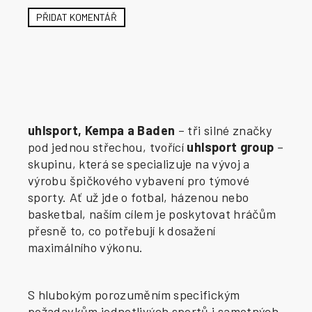
PŘIDAT KOMENTÁŘ
uhlsport, Kempa a Baden
– tři silné značky
pod jednou střechou, tvořící
uhlsport group
–
skupinu, která se specializuje na vývoj a
výrobu špičkového vybavení pro týmové
sporty. Ať už jde o fotbal, házenou nebo
basketbal, naším cílem je poskytovat hráčům
přesně to, co potřebují k dosažení
maximálního výkonu.
S hlubokým porozuměním specifickým
požadavkům jednotlivých sportů i samotných